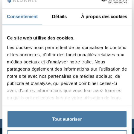
Vela
Cloisons
Altus
Vestiare en for
Offre complète
Attestations, b
Carte des réalis
armoires métall
Consentement
Détails
À propos des cookies
Lamelles
Services
Matériaux et co
Galerie de réali
Bancs et vestiai
Ce site web utilise des cookies.
Les cookies nous permettent de personnaliser le contenu
Serrures pour a
et les annonces, d'offrir des fonctionnalités relatives aux
médias sociaux et d'analyser notre trafic. Nous
partageons également des informations sur l'utilisation de
notre site avec nos partenaires de médias sociaux, de
publicité et d'analyse, qui peuvent combiner celles-ci
avec d'autres informations que vous leur avez fournies
ou qu'ils ont collectées lors de votre utilisation de leurs
services.
Tout autoriser
Nous sommes à votre disposition,