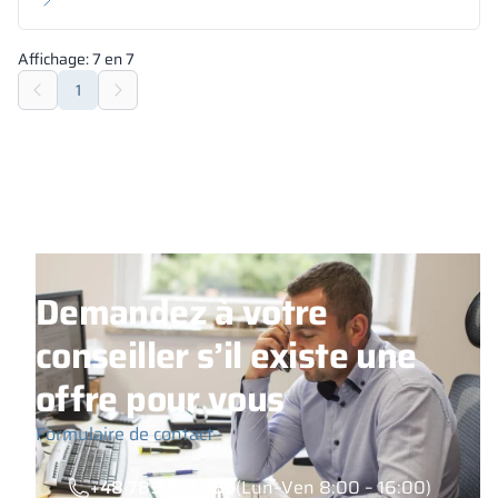
Affichage:
7
en
7
1
Demandez à votre
conseiller s’il existe une
offre pour vous
Formulaire de contact
+48 789 777 485
(Lun–Ven 8:00 – 16:00)