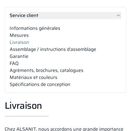
Vela
Cloisons
Altus
Vestiare en for
Offre complète
Attestations, b
Carte des réalis
Service client
armoires métall
Informations générales
Lamelles
Services
Matériaux et co
Galerie de réali
Bancs et vestiai
Mesures
Livraison
Assemblage / instructions d'assemblage
Serrures pour a
Garantie
FAQ
Agréments, brochures, catalogues
Matériaux et couleurs
Spécifications de conception
Livraison
Chez ALSANIT, nous accordons une grande importance