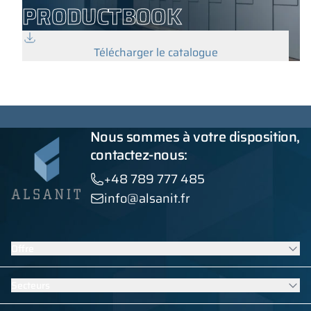
PRODUCTBOOK
Télécharger le catalogue
Nous sommes à votre disposition,
contactez-nous:
+48 789 777 485
info@alsanit.fr
Offre
Casiers
Secteurs
Cabines sanitaires
Mobilier contract