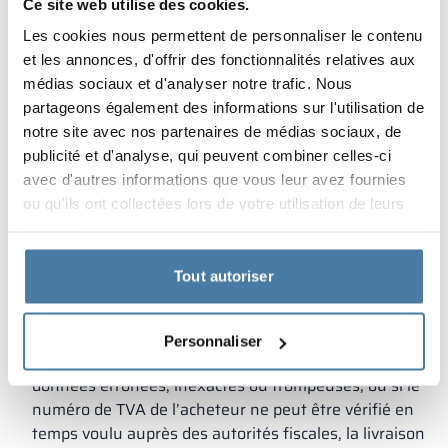
intracommunautaire telle que définie à l’article 138
de
Ce site web utilise des cookies.
la Directive du Conseil UE 2006/112/CE du 28
Les cookies nous permettent de personnaliser le contenu
novembre 2006 relative au système commun de taxe
et les annonces, d'offrir des fonctionnalités relatives aux
sur la valeur ajoutée
, l’Acheteur doit, avant chaque
médias sociaux et d'analyser notre trafic. Nous
livraison, notifier à ALSANIT, par écrit, son numéro
partageons également des informations sur l'utilisation de
d’identification pour les transactions
notre site avec nos partenaires de médias sociaux, de
intracommunautaires et, dans le cas où ALSANIT
publicité et d'analyse, qui peuvent combiner celles-ci
n’assure pas le transport des produits, déclarer
avec d'autres informations que vous leur avez fournies
également que le Produit sera transporté par ou au
ou qu'ils ont collectées lors de votre utilisation de leurs
nom de l’Acheteur en dehors du territoire de la
services.
République de Pologne vers le territoire d’un autre
État membre de l’Union européenne. Dans la
Tout autoriser
situation susmentionnée, ALSANIT a le droit de
facturer l’Acheteur à un taux de TVA de 0 %. Si les
documents susmentionnés ne sont pas fournis par
Personnaliser
l’acheteur en temps voulu ou s’ils contiennent des
données erronées, inexactes ou trompeuses, ou si le
numéro de TVA de l’acheteur ne peut être vérifié en
temps voulu auprès des autorités fiscales, la livraison