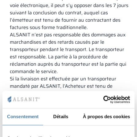
voie électronique, il peut s’y opposer dans les 7 jours
suivant la conclusion du contrat, auquel cas
l’émetteur est tenu de fournir au contractant des
factures sous forme traditionnelle.
ALSANIT n’est pas responsable des dommages aux
marchandises et des retards causés par le
transporteur pendant le transport. Le transporteur
est responsable. La partie à la procédure de
réclamation auprès du transporteur est la partie qui
commande le service.
Si la livraison est effectuée par un transporteur
mandaté par ALSANIT, l’Acheteur est tenu de
procéder à une première inspection quantitative et
qualitative auprès du transporteur et, en cas de
défauts ou de dommages visibles (emballage),
d’établir un rapport d’avarie (déclaration de sinistre)
Consentement
Détails
À propos des cookies
auprès du transporteur.
Dans le cas où la livraison est une transaction