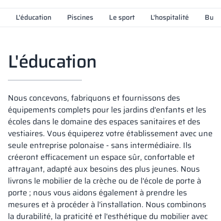
Vela
L'éducation
Piscines
Le sport
L'hospitalité
Bure
Cloisons
Altus
Vestiare en for
Offre complète
Attestations, b
Carte des réalis
armoires métall
Lamelles
Services
Matériaux et co
Galerie de réali
L'éducation
Bancs et vestiai
Serrures pour a
Nous concevons, fabriquons et fournissons des
équipements complets pour les jardins d'enfants et les
écoles dans le domaine des espaces sanitaires et des
vestiaires. Vous équiperez votre établissement avec une
seule entreprise polonaise - sans intermédiaire. Ils
créeront efficacement un espace sûr, confortable et
attrayant, adapté aux besoins des plus jeunes. Nous
livrons le mobilier de la crèche ou de l'école de porte à
porte ; nous vous aidons également à prendre les
mesures et à procéder à l'installation. Nous combinons
la durabilité, la praticité et l'esthétique du mobilier avec