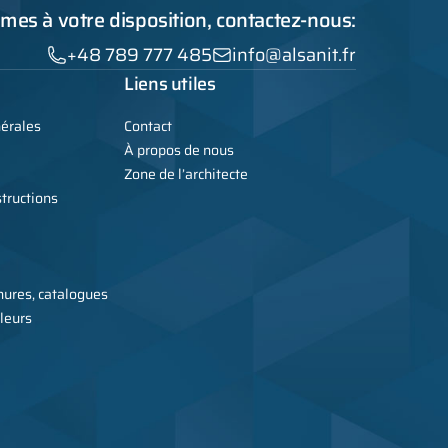
es à votre disposition, contactez-nous:
+48 789 777 485
info@alsanit.fr
Liens utiles
nérales
Contact
À propos de nous
Zone de l’architecte
tructions
ures, catalogues
leurs
icant de meubles métalliques, armoires, cabines sanitaires et WC