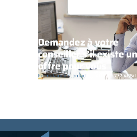
Demandez à votre
conseiller s’il existe u
offre pour vous
Formulaire de contact
+48 789 777 485
(