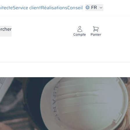
FR
hitecte
Service client
Réalisations
Conseil
rcher
Compte
Panier