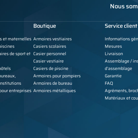
Nous somm
Boutique
Service client
s et maternelles
Armoires vestiaires
Informations gé
iscines
Casiers scolaires
Mesures
ires de sport et
Casier personnel
Livraison
Casier vestiaire
Assemblage / ins
hôtels
Casiers de piscine
d’assemblage
bureaux,
Armoires pour pompiers
Garantie
institutions
Armoires de bureau
FAQ
 pour entreprises
Armoires métalliques
Agréments, broch
Matériaux et cou
Copyright © 2026 Alsanit - fabr