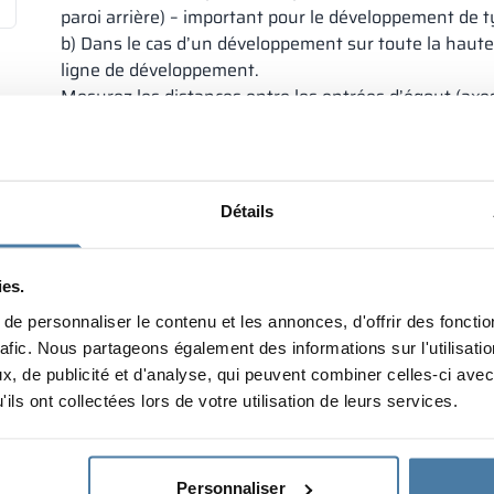
paroi arrière) – important pour le développement de t
b) Dans le cas d’un développement sur toute la hauteu
ligne de développement.
Mesurez les distances entre les entrées d’égout (axes 
important que toutes les distances soient mesurées 
Dans le cas d’un développement de la gébérite sous f
hauteurs de cette étagère à l’endroit où des murs (clo
Vérifier s’il existe des obstacles supplémentaires (ra
Détails
fenêtre en saillie, plinthes, défauts, etc.) à l’endroi
fixes, et les dimensionner.
Dans le cas d’un chauffage par le sol, déterminer l’
ies.
Convenir avec le client de ses attentes techniques spé
e personnaliser le contenu et les annonces, d'offrir des fonctio
porte, la largeur de la porte, etc.)
rafic. Nous partageons également des informations sur l'utilisati
, de publicité et d'analyse, qui peuvent combiner celles-ci avec
ils ont collectées lors de votre utilisation de leurs services.
Personnaliser