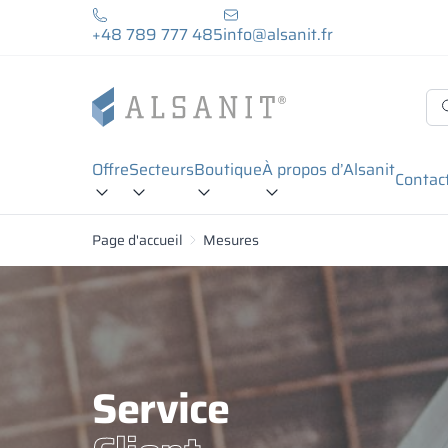
+48 789 777 485
info@alsanit.fr
Offre
Secteurs
Boutique
À propos d’Alsanit
Contac
Page d'accueil
Mesures
Service