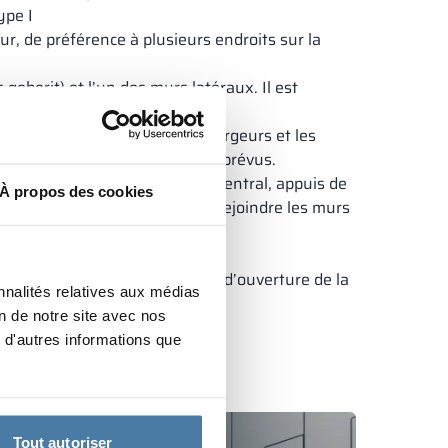
ype I
r, de préférence à plusieurs endroits sur la
geberit) et l’un des murs latéraux. Il est
à partir du même mur.
orme d’étagère, mesurez les largeurs et les
isons et parois latérales) sont prévus.
diateurs, tuyaux de chauffage central, appuis de
À propos des cookies
t où le développement est censé rejoindre les murs
emplacement de ce chauffage.
cifiques (par exemple, le sens d’ouverture de la
nnalités relatives aux médias
on de notre site avec nos
 d'autres informations que
Tout autoriser