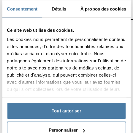
Consentement
Détails
À propos des cookies
Ce site web utilise des cookies.
Armoires
Les cookies nous permettent de personnaliser le contenu
et les annonces, d'offrir des fonctionnalités relatives aux
Disposez-vous des autorisations nécessaires
médias sociaux et d'analyser notre trafic. Nous
?
partageons également des informations sur l'utilisation de
notre site avec nos partenaires de médias sociaux, de
publicité et d'analyse, qui peuvent combiner celles-ci
avec d'autres informations que vous leur avez fournies
ou qu'ils ont collectées lors de votre utilisation de leurs
Cabines
services.
Tout autoriser
Disposez-vous des autorisations nécessaires
?
Personnaliser