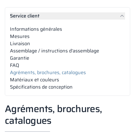
Vela
Cloisons
Altus
Vestiare en for
Offre complète
Attestations, b
Carte des réalis
Service client
armoires métall
Informations générales
Lamelles
Services
Matériaux et co
Galerie de réali
Bancs et vestiai
Mesures
Livraison
Assemblage / instructions d'assemblage
Serrures pour a
Garantie
FAQ
Agréments, brochures, catalogues
Matériaux et couleurs
Spécifications de conception
Agréments, brochures,
catalogues