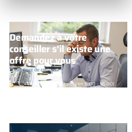
Demandez à votre
conseiller s’il existe une
offre pour vous
Formulaire de contact
+48 789 777 485
(Lun–Ven 8:00 – 16:00)