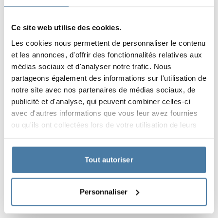
Ce site web utilise des cookies.
Les cookies nous permettent de personnaliser le contenu
et les annonces, d'offrir des fonctionnalités relatives aux
médias sociaux et d'analyser notre trafic. Nous
partageons également des informations sur l'utilisation de
notre site avec nos partenaires de médias sociaux, de
Charnière pour cabines de toilette 10-28mm, gris
publicité et d'analyse, qui peuvent combiner celles-ci
TAUCETI
avec d'autres informations que vous leur avez fournies
6.00
€
ou qu'ils ont collectées lors de votre utilisation de leurs
Voir le produit
services.
Tout autoriser
Affichage:
2
en
2
1
Personnaliser