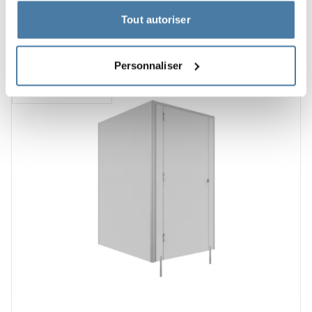
810.00
€
Tout autoriser
Voir le produit
Personnaliser
1–2 semaines