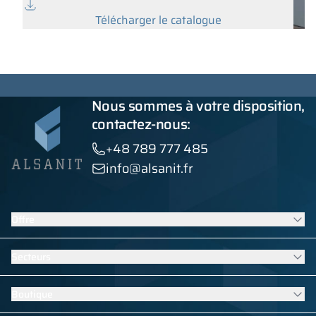
Télécharger le catalogue
Nous sommes à votre disposition,
contactez-nous:
+48 789 777 485
info@alsanit.fr
Offre
Casiers
Secteurs
Cabines sanitaires
Mobilier contract
Mobilier pour écoles et maternelles
Boutique
Cloisons en HPL
Équipements pour piscines
Voir tous les produits