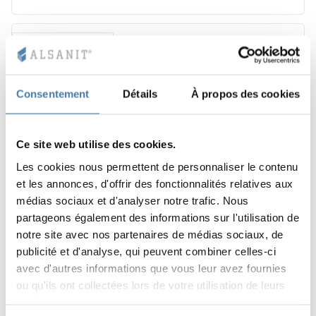
1–2 semaines
Consentement
Détails
À propos des cookies
Ce site web utilise des cookies.
Les cookies nous permettent de personnaliser le contenu
et les annonces, d'offrir des fonctionnalités relatives aux
médias sociaux et d'analyser notre trafic. Nous
partageons également des informations sur l'utilisation de
notre site avec nos partenaires de médias sociaux, de
publicité et d'analyse, qui peuvent combiner celles-ci
avec d'autres informations que vous leur avez fournies
+5
ou qu'ils ont collectées lors de votre utilisation de leurs
EXPRESS - 48 H - Cabines WC avec LPW- SOLARI 2
services.
portes - TYPE I entre les parois