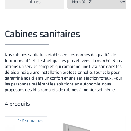
filtres
Vela
Cloisons
Altus
Vestiare en for
Offre complète
Attestations, b
Carte des réalis
armoires métall
Cabines sanitaires
Lamelles
Services
Matériaux et co
Galerie de réali
Bancs et vestiai
Serrures pour a
Nos cabines sanitaires établissent les normes de qualité, de
fonctionnalité et d’esthétique les plus élevées du marché. Nous
offrons un service complet, qui comprend une livraison dans les
délais ainsi qu’une installation professionnelle. Tout cela pour
garantir à nos clients un confort et une satisfaction totaux. Pour
les personnes préférant les solutions en autonomie, nous
proposons des kits complets de cabines à monter soi même.
4
produits
1–2 semaines