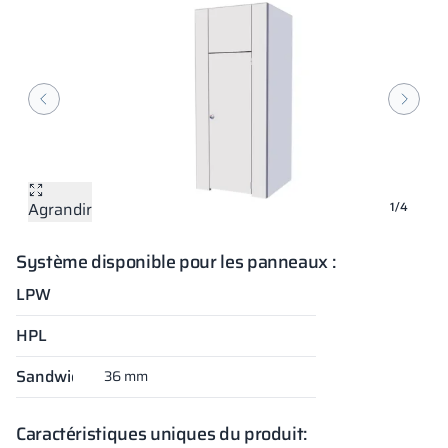
Agrandir
Agrandir
Agrandir
Agrandir
1/4
Système disponible pour les panneaux :
LPW
HPL
Sandwich
36 mm
Caractéristiques uniques du produit: