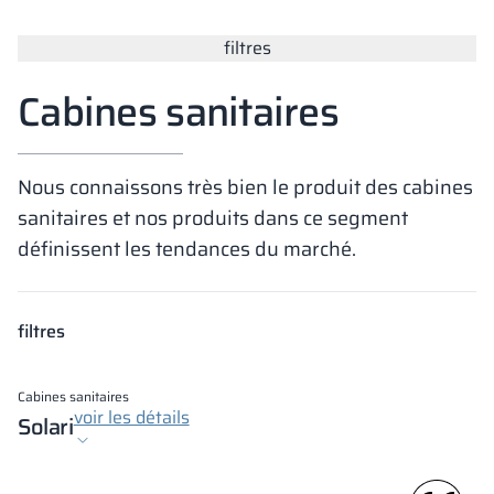
Vela
filtres
Cloisons
Altus
Vestiare en for
Offre complète
Attestations, b
Carte des réalis
armoires métall
Cabines sanitaires
Lamelles
Services
Matériaux et co
Galerie de réali
Bancs et vestiai
Nous connaissons très bien le produit des cabines
Serrures pour a
sanitaires et nos produits dans ce segment
définissent les tendances du marché.
filtres
Cabines sanitaires
voir les détails
Solari