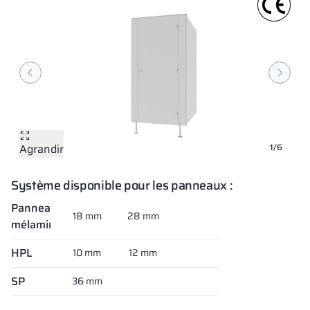
Agrandir
Agrandir
Agrandir
Agrandir
Agrandir
Agrandir
1/6
Système disponible pour les panneaux :
Panneaux
18 mm
28 mm
mélaminés
HPL
10 mm
12 mm
SP
36 mm