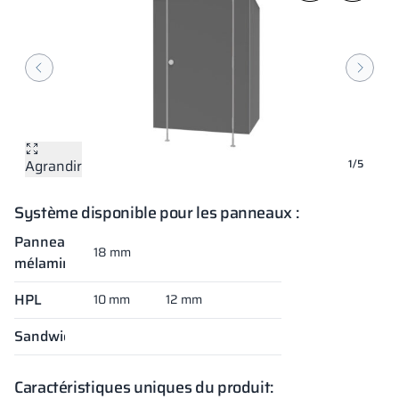
Agrandir
Agrandir
Agrandir
Agrandir
Agrandir
1/5
Système disponible pour les panneaux :
Panneaux
18 mm
mélaminés
HPL
10 mm
12 mm
Sandwich
Caractéristiques uniques du produit: