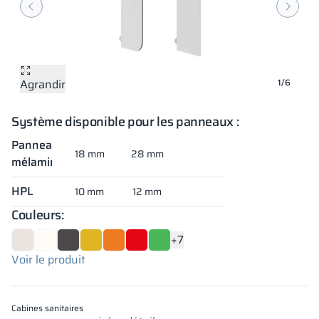
Agrandir
Agrandir
Agrandir
Agrandir
Agrandir
Agrandir
1/6
Système disponible pour les panneaux :
Panneaux
18 mm
28 mm
mélaminés
HPL
10 mm
12 mm
Couleurs:
+7
Voir le produit
Cabines sanitaires