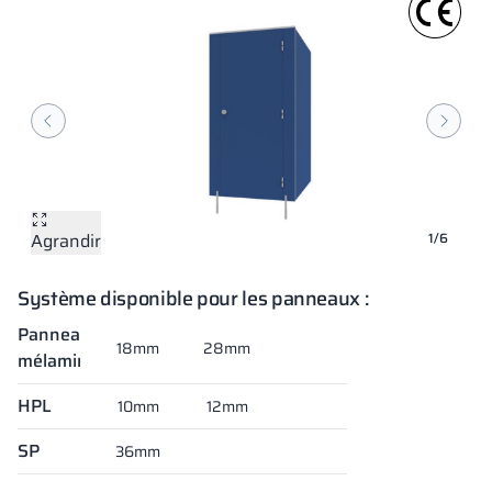
Agrandir
Agrandir
Agrandir
Agrandir
Agrandir
Agrandir
1/6
Système disponible pour les panneaux :
Panneaux
18mm
28mm
mélaminés
HPL
10mm
12mm
SP
36mm