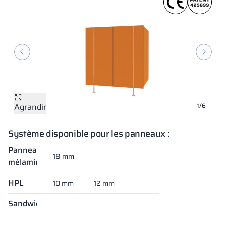
Agrandir
Agrandir
Agrandir
Agrandir
Agrandir
Agrandir
1/6
Système disponible pour les panneaux :
Panneaux
18 mm
mélaminés
HPL
10 mm
12 mm
Sandwich