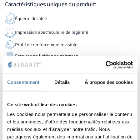
Caractéristiques uniques du produit:
Équerre décalée
Impression spectaculaire de légèreté
Profil de renforcement invisible
Ferrures en finition acier brossé
Couleurs:
+5
Consentement
Détails
À propos des cookies
Voir le produit
Ce site web utilise des cookies.
Cabines sanitaires
Les cookies nous permettent de personnaliser le contenu
voir les détails
Altus
et les annonces, d'offrir des fonctionnalités relatives aux
médias sociaux et d'analyser notre trafic. Nous
partageons également des informations sur l'utilisation de