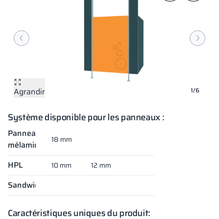
Agrandir
Agrandir
Agrandir
Agrandir
Agrandir
Agrandir
1/6
Système disponible pour les panneaux :
Panneaux
18 mm
mélaminés
HPL
10 mm
12 mm
Sandwich
Caractéristiques uniques du produit: