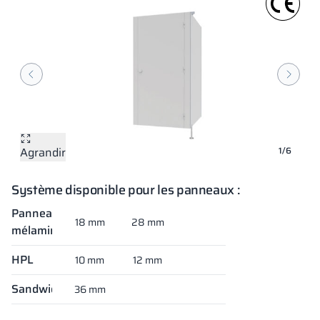
Agrandir
Agrandir
Agrandir
Agrandir
Agrandir
Agrandir
1/6
Système disponible pour les panneaux :
Panneaux
18 mm
28 mm
mélaminés
HPL
10 mm
12 mm
Sandwich
36 mm