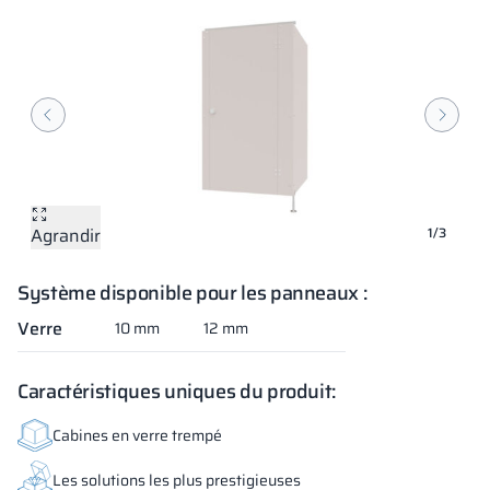
Agrandir
Agrandir
Agrandir
1/3
Système disponible pour les panneaux :
Verre
10 mm
12 mm
Caractéristiques uniques du produit:
Cabines en verre trempé
Les solutions les plus prestigieuses