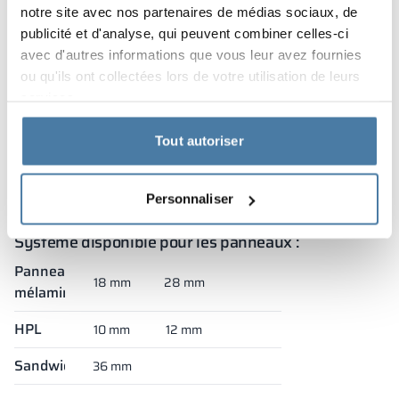
notre site avec nos partenaires de médias sociaux, de
publicité et d'analyse, qui peuvent combiner celles-ci
avec d'autres informations que vous leur avez fournies
ou qu'ils ont collectées lors de votre utilisation de leurs
services.
Tout autoriser
Agrandir
Agrandir
Agrandir
Agrandir
Agrandir
1/5
Personnaliser
Système disponible pour les panneaux :
Panneaux
18 mm
28 mm
mélaminés
HPL
10 mm
12 mm
Sandwich
36 mm