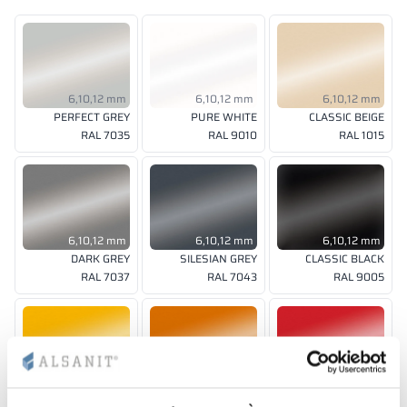
6,10,12 mm
6,10,12 mm
6,10,12 mm
PERFECT GREY
PURE WHITE
CLASSIC BEIGE
RAL 7035
RAL 9010
RAL 1015
6,10,12 mm
6,10,12 mm
6,10,12 mm
DARK GREY
SILESIAN GREY
CLASSIC BLACK
RAL 7037
RAL 7043
RAL 9005
6,10,12 mm
6,10,12 mm
6,10,12 mm
SUNNY YELLOW
DEEP ORANGE
RED DELUXE