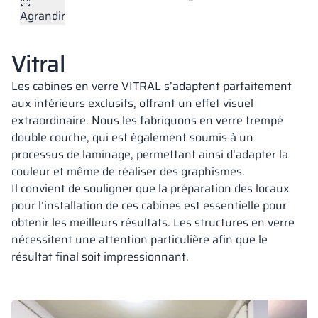
Agrandir
Vela
Cloisons
Altus
Vestiare en for
Offre complète
Attestations, b
Carte des réalis
armoires métall
Vitral
Lamelles
Services
Matériaux et co
Galerie de réali
Bancs et vestiai
Les cabines en verre VITRAL s’adaptent parfaitement
aux intérieurs exclusifs, offrant un effet visuel
extraordinaire. Nous les fabriquons en verre trempé
Serrures pour a
double couche, qui est également soumis à un
processus de laminage, permettant ainsi d’adapter la
couleur et même de réaliser des graphismes.
Il convient de souligner que la préparation des locaux
pour l’installation de ces cabines est essentielle pour
obtenir les meilleurs résultats. Les structures en verre
nécessitent une attention particulière afin que le
résultat final soit impressionnant.