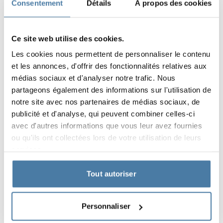
Consentement
Détails
À propos des cookies
RAL 1023
RAL 2000
RAL 3020
Ce site web utilise des cookies.
Les cookies nous permettent de personnaliser le contenu
6,10,12 mm
6,10,12 mm
et les annonces, d'offrir des fonctionnalités relatives aux
FOREST GREEN
BLUE BAY
médias sociaux et d'analyser notre trafic. Nous
RAL 6018
RAL 5005
partageons également des informations sur l'utilisation de
notre site avec nos partenaires de médias sociaux, de
Les couleurs des matériaux selon la désignation RAL sont
publicité et d'analyse, qui peuvent combiner celles-ci
données à titre indicatif uniquement, les décors affichés
avec d'autres informations que vous leur avez fournies
peuvent différer des réels en fonction des paramètres et des
réglages de l’écran.
ou qu'ils ont collectées lors de votre utilisation de leurs
services.
Services
Tout autoriser
Personnaliser
Conseil (inclus dans le prix)