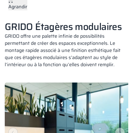
Agrandir
Vela
Cloisons
Altus
Vestiare en for
Offre complète
Attestations, b
Carte des réalis
armoires métall
GRIDO Étagères modulaires
Lamelles
Services
Matériaux et co
Galerie de réali
Bancs et vestiai
GRIDO offre une palette infinie de possibilités
permettant de créer des espaces exceptionnels. Le
montage rapide associé à une finition esthétique fait
Serrures pour a
que ces étagères modulaires s’adaptent au style de
l’intérieur ou à la fonction qu’elles doivent remplir.