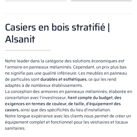
Vela
Cloisons
Altus
Vestiare en for
Offre complète
Attestations, b
Carte des réalis
armoires métall
Casiers en bois stratifié |
Lamelles
Services
Matériaux et co
Galerie de réali
Bancs et vestiai
Alsanit
Serrures pour a
Notre leader dans la catégorie des solutions économiques est
l’armoire en panneaux mélaminés. Cependant, un prix plus bas
ne signifie pas une qualité inférieure. Les meubles en panneau
de particules sont
durables et esthétiques
, ce qui les rend
adaptés à de nombreux établissements.
La conception des armoires en panneaux mélaminés, élaborée en
concertation avec l’investisseur,
tient compte du budget, des
exigences en termes de couleur, de taille, d’équipement des
casiers
, ainsi que des spécificités du lieu d’installation.
Notre longue expérience avec les clients nous permet de créer un
équipement complet et fonctionnel pour les vestiaires et locaux
sanitaires.