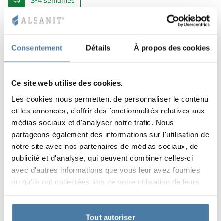
3–4 semaines
Consentement
Détails
À propos des cookies
Ce site web utilise des cookies.
Les cookies nous permettent de personnaliser le contenu
et les annonces, d'offrir des fonctionnalités relatives aux
médias sociaux et d'analyser notre trafic. Nous
partageons également des informations sur l'utilisation de
notre site avec nos partenaires de médias sociaux, de
publicité et d'analyse, qui peuvent combiner celles-ci
+13
avec d'autres informations que vous leur avez fournies
Casiers de bureau 1200/1800 - 18345
ou qu'ils ont collectées lors de votre utilisation de leurs
1 247.00
€
services.
Voir le produit
Tout autoriser