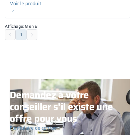
Voir le produit
Affichage:
8
en
8
1
Demandez à votre
conseiller s’il existe une
offre pour vous
Formulaire de contact