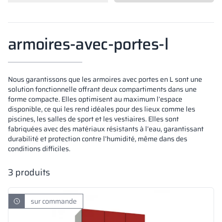
Vela
Cloisons
Altus
Vestiare en for
Offre complète
Attestations, b
Carte des réalis
armoires métall
armoires-avec-portes-l
Lamelles
Services
Matériaux et co
Galerie de réali
Bancs et vestiai
Nous garantissons que les armoires avec portes en L sont une
Serrures pour a
solution fonctionnelle offrant deux compartiments dans une
forme compacte. Elles optimisent au maximum l’espace
disponible, ce qui les rend idéales pour des lieux comme les
piscines, les salles de sport et les vestiaires. Elles sont
fabriquées avec des matériaux résistants à l’eau, garantissant
durabilité et protection contre l’humidité, même dans des
conditions difficiles.
3
produits
sur commande