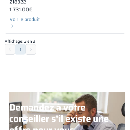
Z18322
1 731.00
€
Voir le produit
Affichage:
3
en
3
1
Demandez à votre
conseiller s’il existe une