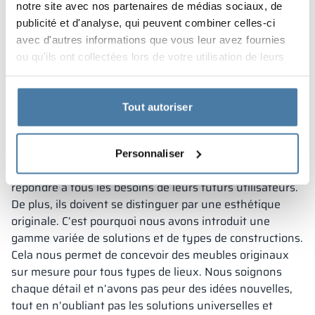
notre site avec nos partenaires de médias sociaux, de
publicité et d'analyse, qui peuvent combiner celles-ci
Armoires vestiaires en L
avec d'autres informations que vous leur avez fournies
ou qu'ils ont collectées lors de votre utilisation de leurs
d’ALSANIT
services.
Tout autoriser
Les armoires vestiaires sont un meuble bien connu,
mais peu de gens savent à quel point leur conception
peut varier. Chez ALSANIT, nous croyons que nos
Personnaliser
casiers doivent être hautement fonctionnels et
répondre à tous les besoins de leurs futurs utilisateurs.
De plus, ils doivent se distinguer par une esthétique
originale. C’est pourquoi nous avons introduit une
gamme variée de solutions et de types de constructions.
Cela nous permet de concevoir des meubles originaux
sur mesure pour tous types de lieux. Nous soignons
chaque détail et n’avons pas peur des idées nouvelles,
tout en n’oubliant pas les solutions universelles et