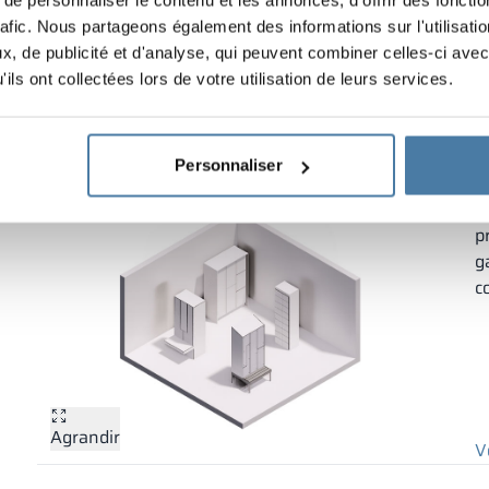
Conçu selon le concept
Construction modulaire
REUSE
rafic. Nous partageons également des informations sur l'utilisati
Produit assemblé, prêt
, de publicité et d'analyse, qui peuvent combiner celles-ci avec
Solution brevetée
V
à l’emploi
ils ont collectées lors de votre utilisation de leurs services.
voir les détails
Casiers
Personnaliser
E
s
p
g
c
Agrandir
V