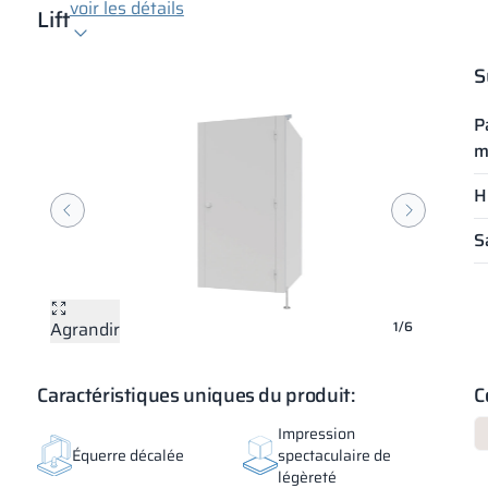
voir les détails
Lift
S
P
m
H
S
Agrandir
Agrandir
Agrandir
Agrandir
Agrandir
Agrandir
1/6
Caractéristiques uniques du produit:
C
Impression
Équerre décalée
spectaculaire de
légèreté