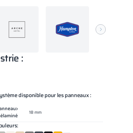
trie :
ystème disponible pour les panneaux :
anneaux
18 mm
élaminés
ouleurs: