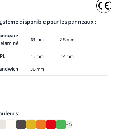
ystème disponible pour les panneaux :
anneaux
18 mm
28 mm
élaminés
PL
10 mm
12 mm
andwich
36 mm
ouleurs:
+5