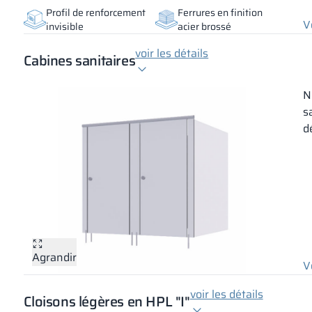
Profil de renforcement
Ferrures en finition
V
invisible
acier brossé
voir les détails
Cabines sanitaires
N
s
d
Agrandir
V
voir les détails
Cloisons légères en HPL "I"