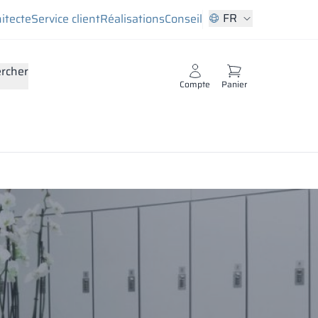
FR
hitecte
Service client
Réalisations
Conseil
rcher
Compte
Panier