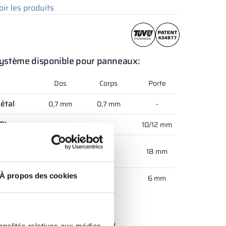
oir les produits
ystème disponible pour panneaux:
Dos
Corps
Porte
étal
0,7 mm
0,7 mm
-
PL
-
-
10/12 mm
anneau
-
-
18 mm
élaminé
À propos des cookies
erre
-
-
6 mm
ouleurs:
nnalités relatives aux médias