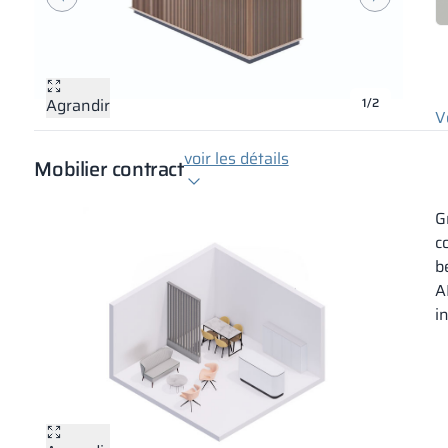
Agrandir
Agrandir
1/2
V
voir les détails
Mobilier contract
G
c
b
A
i