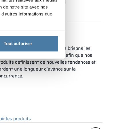
+7
on de notre site avec nos
 d'autres informations que
oir le produit
Tout autoriser
n concevant nos armoires, nous brisons les
chémas établis. Nous innovons afin que nos
roduits définissent de nouvelles tendances et
ardent une longueur d’avance sur la
oncurrence.
oir les produits