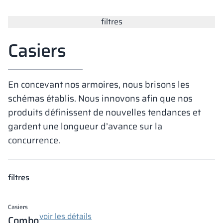
Vela
filtres
Cloisons
Altus
Vestiare en for
Offre complète
Attestations, b
Carte des réalis
armoires métall
Casiers
Lamelles
Services
Matériaux et co
Galerie de réali
Bancs et vestiai
En concevant nos armoires, nous brisons les
Serrures pour a
schémas établis. Nous innovons afin que nos
produits définissent de nouvelles tendances et
gardent une longueur d’avance sur la
concurrence.
filtres
Casiers
voir les détails
Combo