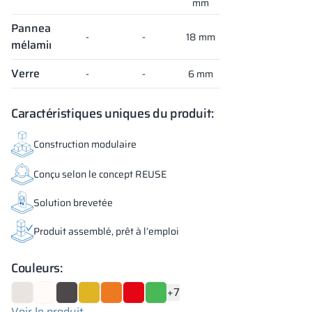
mm
Panneau
-
-
18 mm
mélaminé
Verre
-
-
6 mm
Caractéristiques uniques du produit:
Construction modulaire
Conçu selon le concept REUSE
Solution brevetée
Produit assemblé, prêt à l’emploi
Couleurs:
+7
Voir le produit