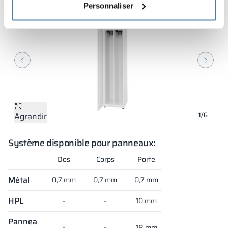
Personnaliser
Agrandir
Agrandir
Agrandir
Agrandir
Agrandir
Agrandir
1/6
Système disponible pour panneaux:
Dos
Corps
Porte
Métal
0,7 mm
0,7 mm
0,7 mm
HPL
-
-
10 mm
Panneau
-
-
18 mm