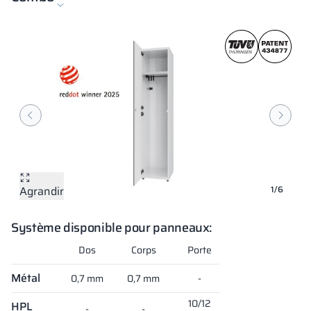
Agrandir
Agrandir
Agrandir
Agrandir
Agrandir
Agrandir
1/6
Système disponible pour panneaux:
Dos
Corps
Porte
Métal
0,7 mm
0,7 mm
-
10/12
HPL
-
-