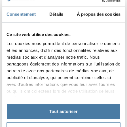
Caractéristiques uniques du produit:
Consentement
Détails
À propos des cookies
Solutions économiques
Bords plaqués en technologie HOT-AIR
Ce site web utilise des cookies.
Large gamme de décors
Les cookies nous permettent de personnaliser le contenu
et les annonces, d'offrir des fonctionnalités relatives aux
Produit assemblé, prêt à l’emploi
médias sociaux et d'analyser notre trafic. Nous
partageons également des informations sur l'utilisation de
Couleurs:
notre site avec nos partenaires de médias sociaux, de
+13
publicité et d'analyse, qui peuvent combiner celles-ci
Voir le produit
avec d'autres informations que vous leur avez fournies
ou qu'ils ont collectées lors de votre utilisation de leurs
services.
Casiers
voir les détails
Vela
Tout autoriser