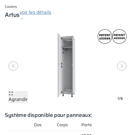
Casiers
voir les détails
Artus
Agrandir
Agrandir
Agrandir
Agrandir
Agrandir
Agrandir
1/6
Système disponible pour panneaux:
Dos
Corps
Porte