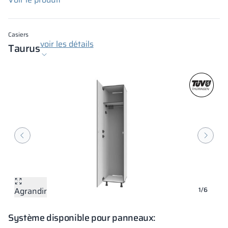
Casiers
voir les détails
Taurus
Agrandir
Agrandir
Agrandir
Agrandir
Agrandir
Agrandir
1/6
Système disponible pour panneaux: