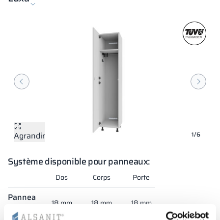
Agrandir
Agrandir
Agrandir
Agrandir
Agrandir
Agrandir
1/6
Système disponible pour panneaux:
Dos
Corps
Porte
Panneau
18 mm
18 mm
18 mm
mélaminé