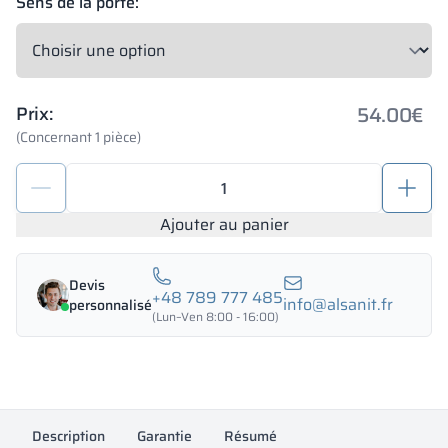
Sens de la porte:
54.00
€
Prix:
(Concernant 1 pièce)
quantité
de
Jeu
Ajouter au panier
de
raccords
Devis
pour
+48 789 777 485
info@alsanit.fr
personnalisé
cabines
(Lun–Ven 8:00 - 16:00)
de
WC
SOLARI
18mm
Description
Garantie
Résumé