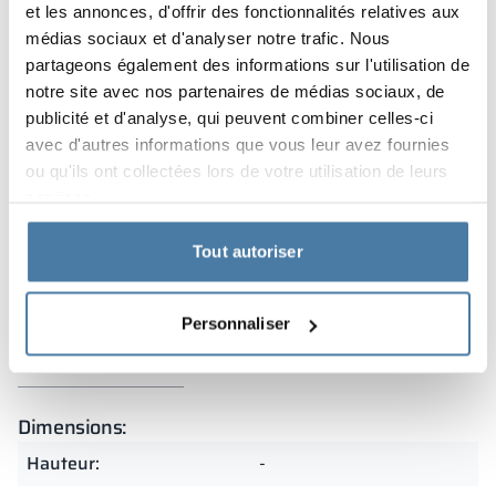
et les annonces, d'offrir des fonctionnalités relatives aux
Garantie
médias sociaux et d'analyser notre trafic. Nous
partageons également des informations sur l'utilisation de
notre site avec nos partenaires de médias sociaux, de
publicité et d'analyse, qui peuvent combiner celles-ci
Nos casiers sont couverts par une garantie et fabriqués
avec d'autres informations que vous leur avez fournies
en Pologne à partir de matériaux de la plus haute
ou qu'ils ont collectées lors de votre utilisation de leurs
qualité. Cela leur confère une durabilité exceptionnelle
services.
et une grande résistance à une utilisation intensive. La
précision de fabrication et le souci du détail en font un
Tout autoriser
excellent choix pour les environnements exigeants.
Personnaliser
Résumé
Dimensions:
Hauteur:
-