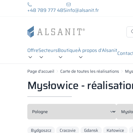
+48 789 777 485
info@alsanit.fr
Offre
Secteurs
Boutique
À propos d’Alsanit
Contac
Page d'accueil
Carte de toutes les réalisations
Mys
Mysłowice - réalisatio
Bydgoszcz
Cracovie
Gdansk
Katowice