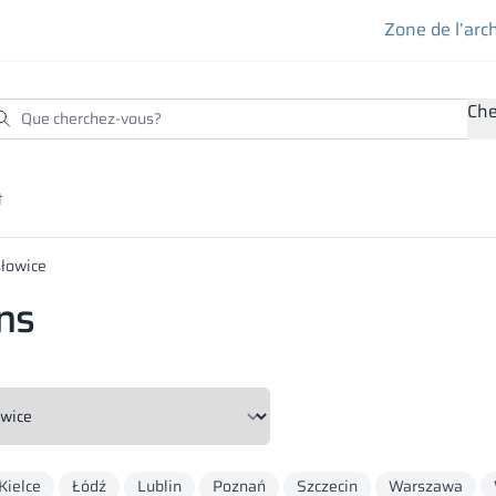
Zone de l’arc
Che
t
łowice
ns
Kielce
Łódź
Lublin
Poznań
Szczecin
Warszawa