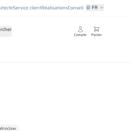
FR
hitecte
Service client
Réalisations
Conseil
rcher
Compte
Panier
Wroclaw