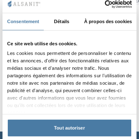
Bydgoszcz
Cracovie
Gdansk
Katowice
Kielce
Ł
Vela
Cloisons
Altus
Vestiare en for
Offre complète
Attestations, b
Carte des réalis
armoires métall
Consentement
Détails
À propos des cookies
Lamelles
Services
Matériaux et co
Galerie de réali
Bancs et vestiai
Ce site web utilise des cookies.
Serrures pour a
Les cookies nous permettent de personnaliser le contenu
et les annonces, d'offrir des fonctionnalités relatives aux
médias sociaux et d'analyser notre trafic. Nous
partageons également des informations sur l'utilisation de
notre site avec nos partenaires de médias sociaux, de
publicité et d'analyse, qui peuvent combiner celles-ci
avec d'autres informations que vous leur avez fournies
ou qu'ils ont collectées lors de votre utilisation de leurs
services.
Tout autoriser