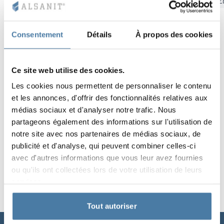
Bydgoszcz
Cracovie
Gdansk
Katowice
Kielce
Ł
Vela
Cloisons
Altus
Vestiare en for
Offre complète
Attestations, b
Carte des réalis
armoires métall
Consentement
Détails
À propos des cookies
Lamelles
Services
Matériaux et co
Galerie de réali
Bancs et vestiai
Ce site web utilise des cookies.
Serrures pour a
Les cookies nous permettent de personnaliser le contenu
et les annonces, d'offrir des fonctionnalités relatives aux
médias sociaux et d'analyser notre trafic. Nous
partageons également des informations sur l'utilisation de
notre site avec nos partenaires de médias sociaux, de
publicité et d'analyse, qui peuvent combiner celles-ci
avec d'autres informations que vous leur avez fournies
ou qu'ils ont collectées lors de votre utilisation de leurs
services.
Tout autoriser