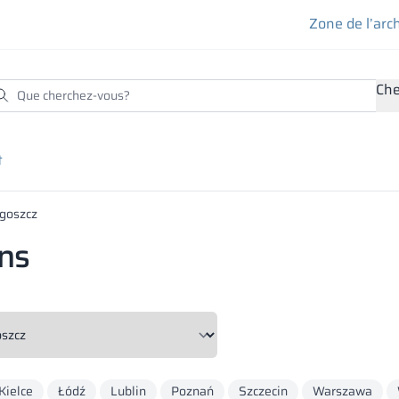
Zone de l’arc
Che
t
goszcz
ons
Kielce
Łódź
Lublin
Poznań
Szczecin
Warszawa