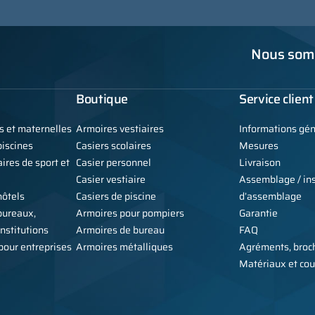
Nous somm
Boutique
Service client
s et maternelles
Armoires vestiaires
Informations gé
iscines
Casiers scolaires
Mesures
ires de sport et
Casier personnel
Livraison
Casier vestiaire
Assemblage / ins
hôtels
Casiers de piscine
d’assemblage
bureaux,
Armoires pour pompiers
Garantie
institutions
Armoires de bureau
FAQ
 pour entreprises
Armoires métalliques
Agréments, broch
Matériaux et cou