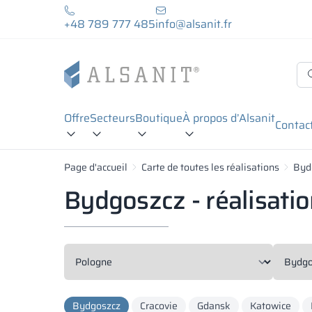
+48 789 777 485
info@alsanit.fr
Offre
Secteurs
Boutique
À propos d’Alsanit
Contac
Page d'accueil
Carte de toutes les réalisations
Byd
Bydgoszcz - réalisati
Bydgoszcz
Cracovie
Gdansk
Katowice