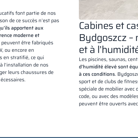
catifs font partie de nos
ison de ce succès n’est pas
Cabines et ca
qu’ils apportent aux
Bydgoszcz – m
arence moderne et
s peuvent être fabriqués
et à l’humidit
, ou encore en
en stratifié, ce qui
Les piscines, saunas, cen
à l’installation de nos
d’humidité élevé sont équ
nger leurs chaussures de
à ces conditions
. Bydgoszc
nécessaires.
sport et de clubs de fitne
spéciale de mobilier avec 
code, ou avec des modèles
peuvent être ouverts avec