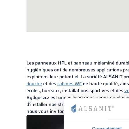
Les panneaux HPL et panneau mélaminé durable
hygiéniques ont de nombreuses applications pra
exploitons leur potentiel. La société ALSANIT p
douche
et des
cabines WC
de haute qualité, ains
écoles, bureaux, installations sportives et des
ve
Bydgoszcz est une ville où nous avons eu plusieu
d’installer nos structures sur mesure, mais nous 
nous vous invitons donc à nous contacter.
Consentement