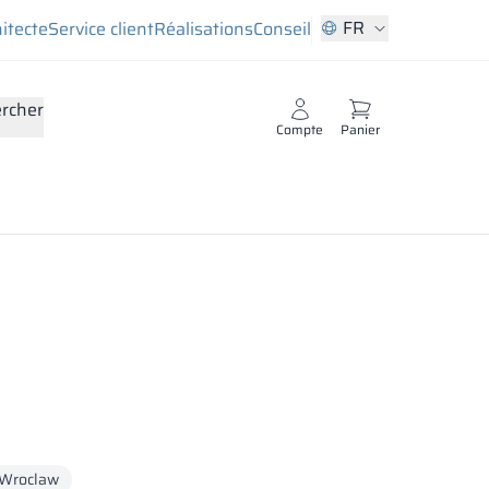
FR
hitecte
Service client
Réalisations
Conseil
rcher
Compte
Panier
Wroclaw