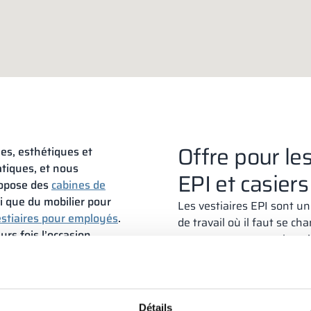
Offre pour les
s, esthétiques et
tiques, et nous
EPI et casier
ropose des
cabines de
i que du mobilier pour
Les vestiaires EPI sont un
stiaires pour employés
.
de travail où il faut se c
rs fois l’occasion
commencer son service – 
restons insatisfaits –
vêtement.
Chaque employé
équipé d’une séparation, d
crochets
.
Bien que la plupart des en
Détails