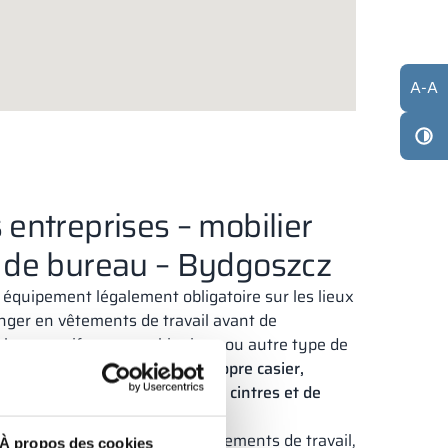
A
-
A
 entreprises – mobilier
s de bureau – Bydgoszcz
 équipement légalement obligatoire sur les lieux
hanger en vêtements de travail avant de
blouse, uniforme, combinaison ou autre type de
 doit donc disposer de son propre casier,
’une étagère, d’une tringle, de cintres et de
treprises n’utilisent pas de vêtements de travail,
À propos des cookies