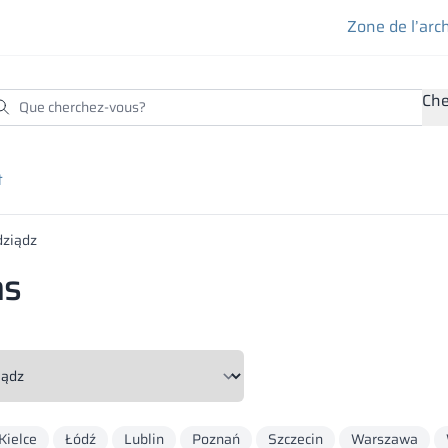
Zone de l’arc
Che
t
dziądz
ns
Kielce
Łódź
Lublin
Poznań
Szczecin
Warszawa