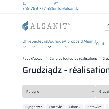
+48 789 777 485
info@alsanit.fr
Offre
Secteurs
Boutique
À propos d’Alsanit
Contac
Page d'accueil
Carte de toutes les réalisations
Gru
Grudziądz - réalisatio
Bydgoszcz
Cracovie
Gdansk
Katowice