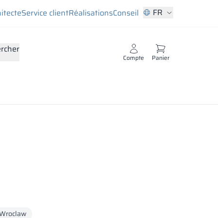
FR
hitecte
Service client
Réalisations
Conseil
rcher
Compte
Panier
Wroclaw