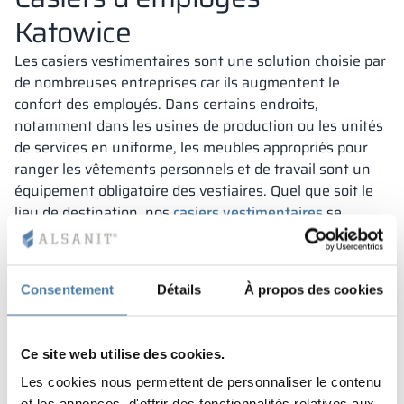
Katowice
Les casiers vestimentaires sont une solution choisie par
de nombreuses entreprises car ils augmentent le
confort des employés. Dans certains endroits,
notamment dans les usines de production ou les unités
de services en uniforme, les meubles appropriés pour
ranger les vêtements personnels et de travail sont un
équipement obligatoire des vestiaires. Quel que soit le
lieu de destination, nos
casiers vestimentaires
se
distinguent par :
une construction adaptée à la taille du vestiaire –
nous fabriquons des meubles sur mesure,
Consentement
Détails
À propos des cookies
un équipement complet sous forme d’
étagères, de
cloisons, de barres, de crochets ou de cintres
,
Ce site web utilise des cookies.
une large gamme de couleurs et de décors.
Les cookies nous permettent de personnaliser le contenu
et les annonces, d'offrir des fonctionnalités relatives aux