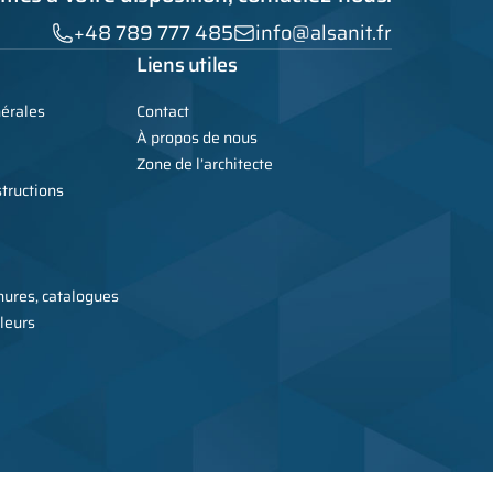
+48 789 777 485
info@alsanit.fr
Liens utiles
nérales
Contact
À propos de nous
Zone de l’architecte
tructions
ures, catalogues
leurs
icant de meubles métalliques, armoires, cabines sanitaires et WC