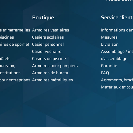
Boutique
Service client
s et maternelles
Armoires vestiaires
Informations gé
iscines
Casiers scolaires
Mesures
ires de sport et
Casier personnel
Livraison
Casier vestiaire
Assemblage / ins
hôtels
Casiers de piscine
d’assemblage
bureaux,
Armoires pour pompiers
Garantie
institutions
Armoires de bureau
FAQ
 pour entreprises
Armoires métalliques
Agréments, broch
Matériaux et cou
Copyright © 2026 Alsanit - fabr