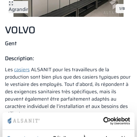
Agrandir
1/8
Vela
Cloisons
Altus
Vestiare en for
Offre complète
Attestations, b
Carte des réalis
armoires métall
VOLVO
Lamelles
Services
Matériaux et co
Galerie de réali
Bancs et vestiai
Gent
Serrures pour a
Description:
Les
casiers
ALSANIT pour les travailleurs de la
production sont bien plus que des casiers typiques pour
le vestiaire des employés. Tout d’abord, ils répondent à
des exigences sanitaires très spécifiques, mais ils
peuvent également être parfaitement adaptés au
caractère individuel de l’installation et aux besoins des
utilisateurs.
Des vestiaires pour employés entièrement réalisés en
stratifié HPL pour les vestiaires d’une très grande
installation, telle que l’usine belge de VOLVO, sont le