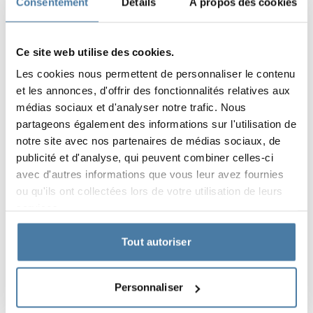
Consentement
Détails
À propos des cookies
résultat d’une coopération directe entre les concepteurs
d’Alsanit et le client. En conséquence, les casiers sont
non seulement durables, mais ils s’harmonisent
Ce site web utilise des cookies.
également avec le caractère industriel de l’installation,
Les cookies nous permettent de personnaliser le contenu
tout en garantissant le confort d’utilisation grâce à un
et les annonces, d'offrir des fonctionnalités relatives aux
intérieur de casier bien planifié et à l’utilisation de bancs
médias sociaux et d'analyser notre trafic. Nous
avec des étagères à chaussures intégrées.
partageons également des informations sur l'utilisation de
notre site avec nos partenaires de médias sociaux, de
Caractéristiques du projet:
publicité et d'analyse, qui peuvent combiner celles-ci
l'adaptation aux besoins individuels
avec d'autres informations que vous leur avez fournies
ou qu'ils ont collectées lors de votre utilisation de leurs
la solidité de l'exécution
services.
l'aspect esthétique
Tout autoriser
Produits utilisés dans la
Personnaliser
réalisation