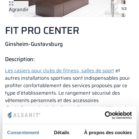
Agrandir
1/2
Vela
Cloisons
Altus
Vestiare en for
Offre complète
Attestations, b
Carte des réalis
armoires métall
FIT PRO CENTER
Lamelles
Services
Matériaux et co
Galerie de réali
Bancs et vestiai
Ginsheim-Gustavsburg
Serrures pour a
Description:
Les casiers pour clubs de fitness, salles de sport
et
autres installations sportives sont indispensables pour
profiter confortablement des services proposés par ce
type d’établissements. Le rangement sécurisé des
vêtements personnels et des accessoires
d’entraînement, ainsi qu’un aménagement attrayant
des vestiaires sont deux caractéristiques qui distinguent
les casiers fitness d’ALSANIT.
Au-delà de leurs qualités esthétiques, les
casiers fitness
Consentement
Détails
À propos des cookies
se caractérisent également par leurs
accessoires