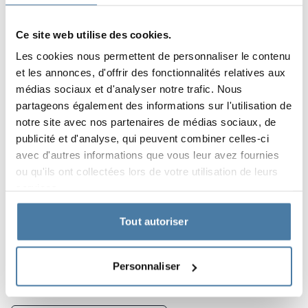
pratiques – bancs, serrures et équipements, tels que des
étagères, des barres, des crochets ou des
Ce site web utilise des cookies.
compartiments. Dans le cas de l’installation décrite, la
Les cookies nous permettent de personnaliser le contenu
structure du corps utilise des profilés en aluminium,
et les annonces, d'offrir des fonctionnalités relatives aux
permettant une construction sur mesure
médias sociaux et d'analyser notre trafic. Nous
partageons également des informations sur l'utilisation de
Caractéristiques du projet:
notre site avec nos partenaires de médias sociaux, de
système breveté de profilés en aluminium
publicité et d'analyse, qui peuvent combiner celles-ci
avec d'autres informations que vous leur avez fournies
design exceptionnel
ou qu'ils ont collectées lors de votre utilisation de leurs
l'attention portée à chaque détail
services.
Tout autoriser
Produits utilisés dans la
réalisation
Personnaliser