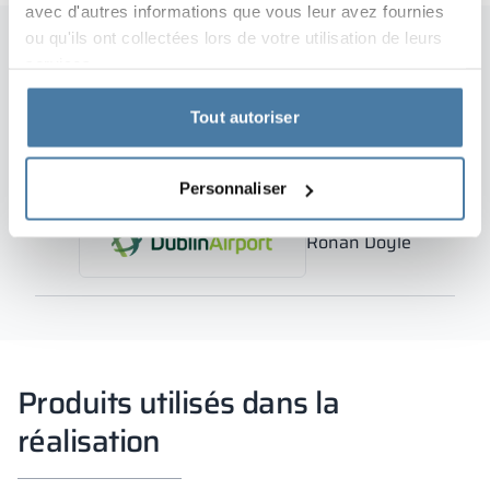
avec d'autres informations que vous leur avez fournies
ou qu'ils ont collectées lors de votre utilisation de leurs
services.
« Alsanit does offer good quality
Tout autoriser
products and we are very happy woth
the products on offers and the service
provided »
Personnaliser
Ronan Doyle
Produits utilisés dans la
réalisation