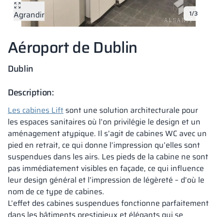
Agrandir
1/3
Vela
Cloisons
Altus
Vestiare en for
Offre complète
Attestations, b
Carte des réalis
armoires métall
Aéroport de Dublin
Lamelles
Services
Matériaux et co
Galerie de réali
Bancs et vestiai
Dublin
Serrures pour a
Description:
Les cabines Lift
sont une solution architecturale pour
les espaces sanitaires où l’on privilégie le design et un
aménagement atypique. Il s’agit de cabines WC avec un
pied en retrait, ce qui donne l’impression qu’elles sont
suspendues dans les airs. Les pieds de la cabine ne sont
pas immédiatement visibles en façade, ce qui influence
leur design général et l’impression de légèreté – d’où le
nom de ce type de cabines.
L’effet des cabines suspendues fonctionne parfaitement
dans les bâtiments prestigieux et élégants qui se