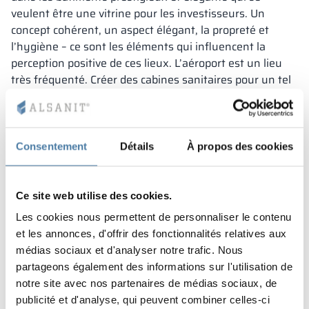
veulent être une vitrine pour les investisseurs. Un
concept cohérent, un aspect élégant, la propreté et
l’hygiène – ce sont les éléments qui influencent la
perception positive de ces lieux. L’aéroport est un lieu
très fréquenté. Créer des cabines sanitaires pour un tel
établissement constitue un véritable défi. Parmi les
nombreux fournisseurs candidats au projet de l’aéroport
de Dublin, le système LIFT de la société Alsanit a été
choisi comme solution de référence.
Consentement
Détails
À propos des cookies
Caractéristiques du projet:
Ce site web utilise des cookies.
solution innovante de retrait du support en façade
Les cookies nous permettent de personnaliser le contenu
des cabines
et les annonces, d'offrir des fonctionnalités relatives aux
une durabilité exceptionnelle
médias sociaux et d'analyser notre trafic. Nous
design novateur
partageons également des informations sur l'utilisation de
notre site avec nos partenaires de médias sociaux, de
publicité et d'analyse, qui peuvent combiner celles-ci