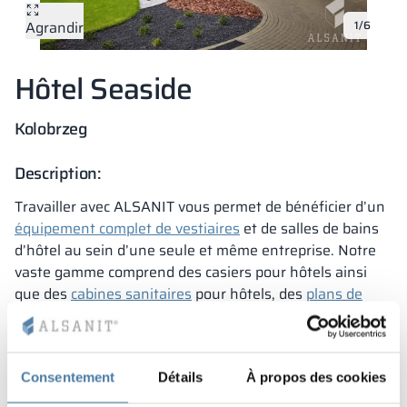
Agrandir
1/6
Vela
Cloisons
Altus
Vestiare en for
Offre complète
Attestations, b
Carte des réalis
armoires métall
Hôtel Seaside
Lamelles
Services
Matériaux et co
Galerie de réali
Bancs et vestiai
Kolobrzeg
Serrures pour a
Description:
Travailler avec ALSANIT vous permet de bénéficier d’un
équipement complet de vestiaires
et de salles de bains
d’hôtel au sein d’une seule et même entreprise. Notre
vaste gamme comprend des casiers pour hôtels ainsi
que des
cabines sanitaires
pour hôtels, des
plans de
lavabo, des
cloisons de douche et d’urinoir
.
L’équipement hôtelier que nous proposons se
caractérise non seulement par une durabilité
Consentement
Détails
À propos des cookies
exceptionnelle, mais aussi par une très grande
esthétique.