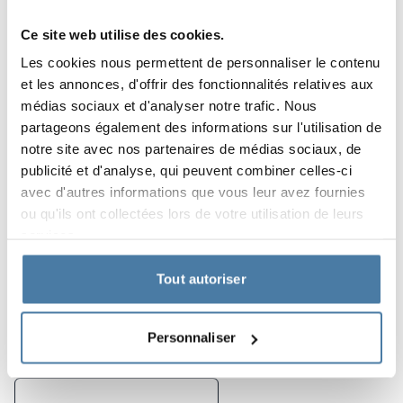
ALSANIT a déjà fourni un mobilier complet à de
Ce site web utilise des cookies.
nombreuses marques d’hôtels renommées, en
travaillant en étroite collaboration avec les designers ou
Les cookies nous permettent de personnaliser le contenu
les architectes qui dirigent le projet.
et les annonces, d'offrir des fonctionnalités relatives aux
médias sociaux et d'analyser notre trafic. Nous
Caractéristiques du projet:
partageons également des informations sur l'utilisation de
notre site avec nos partenaires de médias sociaux, de
une durabilité extraordinaire
publicité et d'analyse, qui peuvent combiner celles-ci
l'esthétique de l'exécution
avec d'autres informations que vous leur avez fournies
ou qu'ils ont collectées lors de votre utilisation de leurs
l'exhaustivité de la prestation de services
services.
Tout autoriser
Produits utilisés dans la
réalisation
Personnaliser