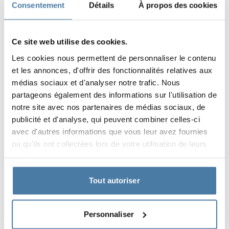
et un aspect élégant des cabines.
Consentement
Détails
À propos des cookies
La légèreté, la subtilité et l’élégance exceptionnelles des
salles de bains de l’immeuble de bureaux de Bałtyk ont
été obtenues en optant pour le blanc. Les cabines
Ce site web utilise des cookies.
blanches juxtaposées à des éléments intérieurs
Les cookies nous permettent de personnaliser le contenu
sombres sont du plus bel effet. Un concept cohérent, un
et les annonces, d'offrir des fonctionnalités relatives aux
design élégant, la propreté et l’hygiène. Grâce au
médias sociaux et d'analyser notre trafic. Nous
système LIFT, toutes ces conditions sont remplies.
partageons également des informations sur l'utilisation de
notre site avec nos partenaires de médias sociaux, de
Caractéristiques du projet:
publicité et d'analyse, qui peuvent combiner celles-ci
avec d'autres informations que vous leur avez fournies
design élégant
ou qu'ils ont collectées lors de votre utilisation de leurs
système innovant de cabine suspendue
services.
facilité d'entretien
Tout autoriser
Produits utilisés dans la
Personnaliser