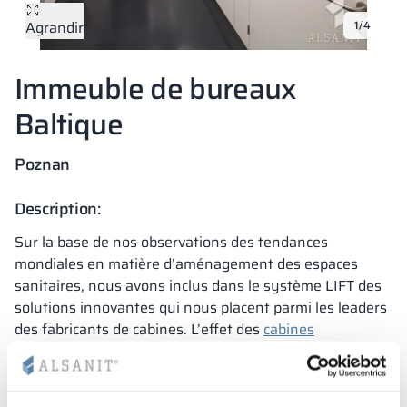
Agrandir
1/4
Vela
Cloisons
Altus
Vestiare en for
Offre complète
Attestations, b
Carte des réalis
armoires métall
Immeuble de bureaux
Lamelles
Services
Matériaux et co
Galerie de réali
Bancs et vestiai
Baltique
Serrures pour a
Poznan
Description:
Sur la base de nos observations des tendances
mondiales en matière d’aménagement des espaces
sanitaires, nous avons inclus dans le système LIFT des
solutions innovantes qui nous placent parmi les leaders
des fabricants de cabines. L’effet des
cabines
suspendues dans le système LIFT est obtenu en
rétractant le pied, qui n’est pas visible de l’avant. Cela
permet d’obtenir un traitement esthétique intéressant