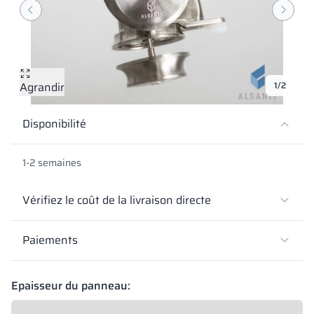
Vela
Cloisons
Altus
Vestiare en for
Offre complète
Attestations, b
Carte des réalis
armoires métall
Lamelles
Services
Matériaux et co
Galerie de réali
Bancs et vestiai
Agrandir
1/2
Serrures pour a
Disponibilité
1-2 semaines
Vérifiez le coût de la livraison directe
Paiements
Epaisseur du panneau: