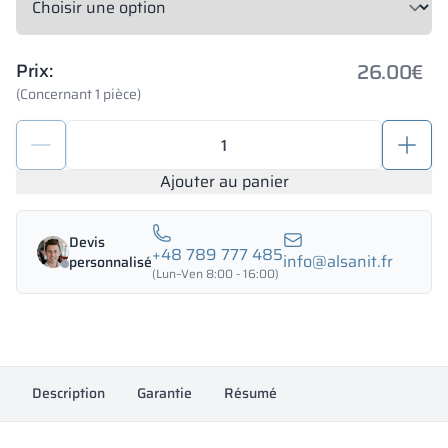
26.00
€
Prix:
(Concernant 1 pièce)
quantité
de
Serrure
Ajouter au panier
de
cabine
Devis
de
+48 789 777 485
info@alsanit.fr
personnalisé
WC
(Lun–Ven 8:00 - 16:00)
avec
bouton
-
PERSEI
Description
Garantie
Résumé