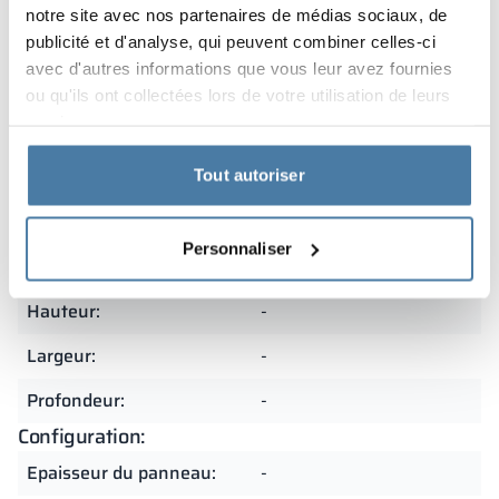
en Pologne à partir de matériaux de la plus haute
notre site avec nos partenaires de médias sociaux, de
qualité. Cela leur confère une durabilité exceptionnelle
publicité et d'analyse, qui peuvent combiner celles-ci
et une grande résistance à une utilisation intensive. La
avec d'autres informations que vous leur avez fournies
précision de fabrication et le souci du détail en font un
ou qu'ils ont collectées lors de votre utilisation de leurs
excellent choix pour les environnements exigeants.
services.
Tout autoriser
Résumé
Personnaliser
Dimensions:
Hauteur:
-
Largeur:
-
Profondeur:
-
Configuration:
Epaisseur du panneau:
-