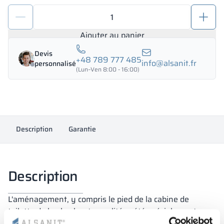
quantité
de
Pieds
Ajouter au panier
pour
Devis
cabines
+48 789 777 485
info@alsanit.fr
personnalisé
de
(Lun–Ven 8:00 - 16:00)
toilette
10-
18
mm
Description
PERSEI
Garantie
Description
L'aménagement, y compris le pied de la cabine de
toilette de la plus haute qualité, a été spécialement
conçu, entre autres, par les designers d'Alsanit.