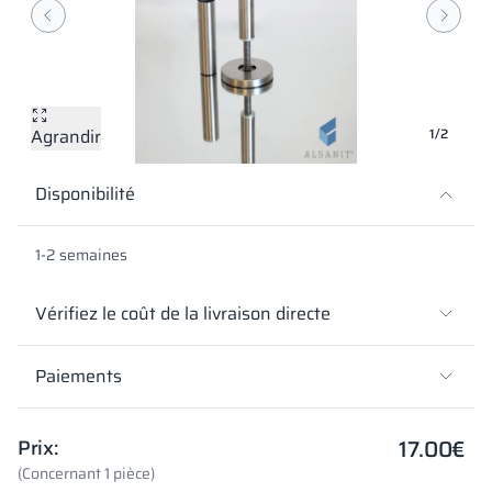
Vela
Cloisons
Altus
Vestiare en for
Offre complète
Attestations, b
Carte des réalis
armoires métall
Lamelles
Services
Matériaux et co
Galerie de réali
Bancs et vestiai
Agrandir
1/2
Serrures pour a
Disponibilité
1-2 semaines
Vérifiez le coût de la livraison directe
Paiements
17.00
€
Prix:
(Concernant 1 pièce)