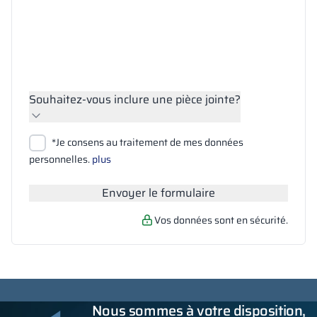
Souhaitez-vous inclure une pièce jointe?
Joindre des fichiers
*Je consens au traitement de mes données
Rechercher
personnelles.
plus
Envoyer le formulaire
Vos données sont en sécurité.
Nous sommes à votre disposition,