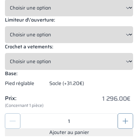
Limiteur d\'ouverture:
Crochet a vetements:
Base:
Pied réglable
Socle (+31.20€)
1 296.00
€
Prix:
(Concernant 1 pièce)
quantité
de
Armoire
Ajouter au panier