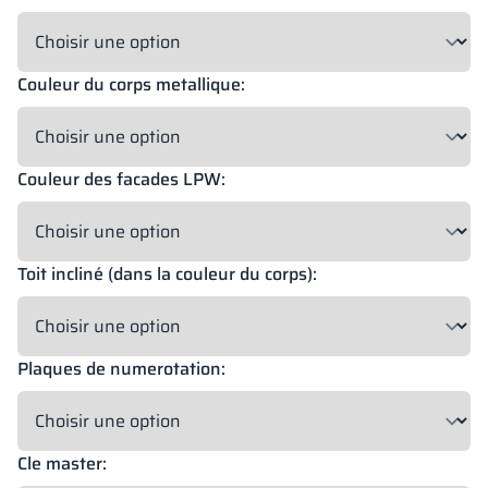
Couleur du corps metallique:
18 mm
18 mm
18 mm
OKAPI NUT
PORTLAND ASH
RETRO OAK
Couleur des facades LPW:
18 mm
BELLATO
Toit incliné (dans la couleur du corps):
Possibilité de plaquage: OUI
Possibilité de gravure: NON
Plaques de numerotation:
Les couleurs des matériaux selon la désignation RAL sont
données à titre indicatif uniquement, les décors affichés peuvent
différer des réels en fonction des paramètres et des réglages de
l’écran.
Cle master: