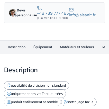
métallique
modulaire
Devis
avec
+48 789 777 485
info@alsanit.fr
personnalisé
LPW
(Lun–Ven 8:00 - 16:00)
900/1800
-
18333
Description
Équipement
Matériaux et couleurs
Gara
Description
possibilité de division non standard
uniquement des vis Torx utilisées
produit entièrement assemblé
nettoyage facile