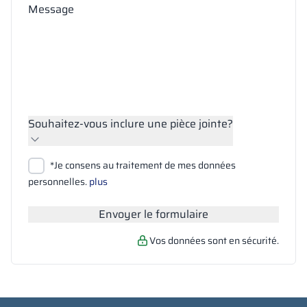
Message
Souhaitez-vous inclure une pièce jointe?
Joindre des fichiers
*Je consens au traitement de mes données
Rechercher
personnelles.
plus
Envoyer le formulaire
Vos données sont en sécurité.