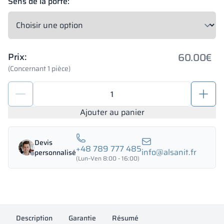
Sens de la porte:
60.00
€
Prix:
(Concernant 1 pièce)
quantité
de
Jeu
Ajouter au panier
de
raccords
Devis
pour
+48 789 777 485
info@alsanit.fr
personnalisé
cabines
(Lun–Ven 8:00 - 16:00)
de
WC
10-
12mm
Description
PERSEI
Garantie
Résumé