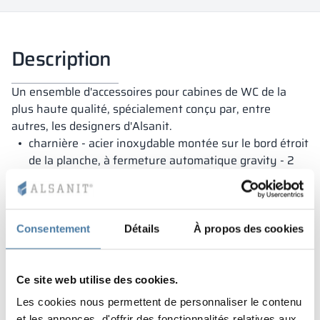
Description
Un ensemble d'accessoires pour cabines de WC de la
plus haute qualité, spécialement conçu par, entre
autres, les designers d'Alsanit.
charnière - acier inoxydable montée sur le bord étroit
de la planche, à fermeture automatique gravity - 2
pièces
support - finition acier inoxydable, monté sur la
plaque, plage de réglage +/- 20 mm - 2 pièces
Poignée - finition acier inoxydable, ouverture
Consentement
Détails
À propos des cookies
d'urgence - 1 pièce
Ce site web utilise des cookies.
Les cookies nous permettent de personnaliser le contenu
et les annonces, d'offrir des fonctionnalités relatives aux