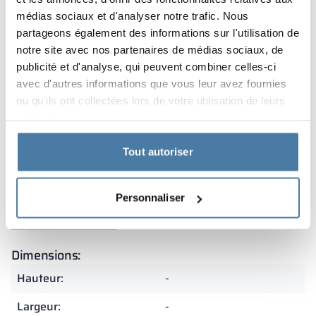
Garantie
médias sociaux et d'analyser notre trafic. Nous
partageons également des informations sur l'utilisation de
notre site avec nos partenaires de médias sociaux, de
Nos casiers sont couverts par une garantie et fabriqués
publicité et d'analyse, qui peuvent combiner celles-ci
en Pologne à partir de matériaux de la plus haute
avec d'autres informations que vous leur avez fournies
qualité. Cela leur confère une durabilité exceptionnelle
ou qu'ils ont collectées lors de votre utilisation de leurs
et une grande résistance à une utilisation intensive. La
services.
précision de fabrication et le souci du détail en font un
excellent choix pour les environnements exigeants.
Tout autoriser
Résumé
Personnaliser
Dimensions:
Hauteur:
-
Largeur:
-