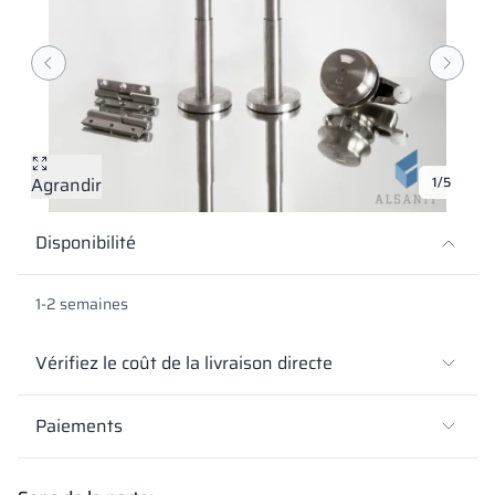
Vela
Cloisons
Altus
Vestiare en for
Offre complète
Attestations, b
Carte des réalis
armoires métall
Lamelles
Services
Matériaux et co
Galerie de réali
Bancs et vestiai
Agrandir
1/5
Serrures pour a
Disponibilité
1-2 semaines
Vérifiez le coût de la livraison directe
Paiements