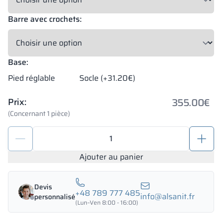
Barre avec crochets:
Base:
Pied réglable
Socle (+31.20€)
355.00
€
Prix:
(Concernant 1 pièce)
quantité
de
Casiers
Ajouter au panier
scolaires
en
Devis
métal
+48 789 777 485
info@alsanit.fr
personnalisé
900/1800
(Lun–Ven 8:00 - 16:00)
-