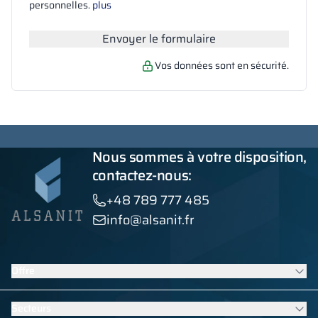
Rechercher
personnelles.
plus
Envoyer le formulaire
Vos données sont en sécurité.
Nous sommes à votre disposition,
contactez-nous:
+48 789 777 485
info@alsanit.fr
Offre
Casiers
Secteurs
Cabines sanitaires