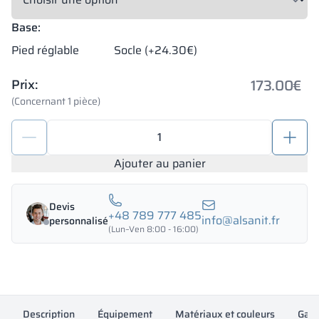
Base:
Pied réglable
Socle (+24.30€)
173.00
€
Prix:
(Concernant 1 pièce)
quantité
de
Casiers
Ajouter au panier
métalliques
400/1800
Devis
-
+48 789 777 485
info@alsanit.fr
personnalisé
18413
(Lun–Ven 8:00 - 16:00)
Description
Équipement
Matériaux et couleurs
Gara