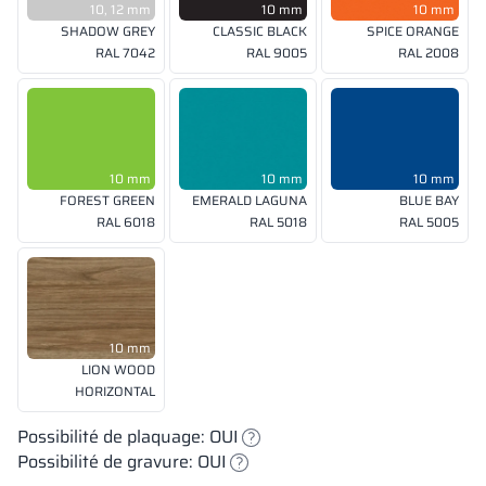
10, 12 mm
10 mm
10 mm
SHADOW GREY
CLASSIC BLACK
SPICE ORANGE
RAL 7042
RAL 9005
RAL 2008
10 mm
10 mm
10 mm
FOREST GREEN
EMERALD LAGUNA
BLUE BAY
RAL 6018
RAL 5018
RAL 5005
10 mm
LION WOOD
HORIZONTAL
Possibilité de plaquage: OUI
Possibilité de gravure: OUI