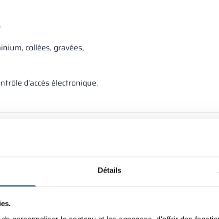
,
nium, collées, gravées,
ntrôle d'accès électronique.
Détails
ies.
e personnaliser le contenu et les annonces, d'offrir des fonctio