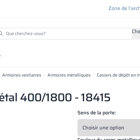
Zone de l’arc
Che
t
Armoires vestiaires
Armoires métalliques
Casiers de dépôt en 
étal 400/1800 - 18415
 compressant sous haute température et pression des copeaux
eur choisie, se distingue par une grande résistance aux domma
Sens de la porte:
une large palette de couleurs. Les panneau mélaminé sont rés
t offre de larges possibilités d’aménagement de l’espace intér
Couleur du corps metalliqu