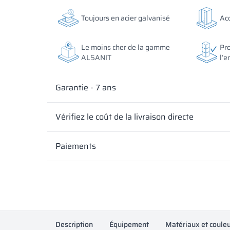
Les couleurs des matériaux selon la désignation RAL s
Toujours en acier galvanisé
Acc
uniquement, les décors affichés peuvent différer des 
Les couleurs des matériaux selon la désignation RAL s
réglages de l’écran.
uniquement, les décors affichés peuvent différer des 
réglages de l’écran.
Le moins cher de la gamme
Pro
ALSANIT
l’e
Garantie - 7 ans
Vérifiez le coût de la livraison directe
Paiements
Description
Équipement
Matériaux et coule