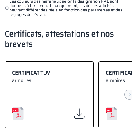
Les couleurs des matériaux selon la désignation RAL sont
données à titre indicatif uniquement, les décors affichés
peuvent différer des réels en fonction des paramètres et des
réglages de l’écran.
Certificats, attestations et nos
brevets
CERTIFICAT TUV
CERTIFICA
armoires
armoires