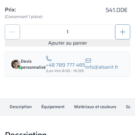
541.00
€
Prix:
(Concernant 1 pièce)
quantité
de
Casiers
Ajouter au panier
de
dépôt
Devis
en
+48 789 777 485
info@alsanit.fr
personnalisé
métal
(Lun–Ven 8:00 - 16:00)
1200/1800
-
18435
Description
Équipement
Matériaux et couleurs
Gara
Description