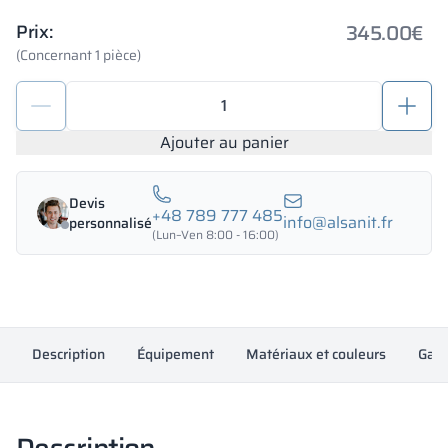
345.00
€
Prix:
(Concernant 1 pièce)
quantité
de
Casiers
Ajouter au panier
de
dépôt
Devis
800/1800
+48 789 777 485
info@alsanit.fr
personnalisé
-
(Lun–Ven 8:00 - 16:00)
18424
Description
Équipement
Matériaux et couleurs
Gara
Description