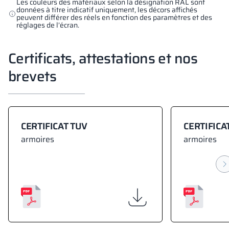
Les couleurs des matériaux selon la désignation RAL sont
données à titre indicatif uniquement, les décors affichés
peuvent différer des réels en fonction des paramètres et des
réglages de l’écran.
Certificats, attestations et nos
brevets
CERTIFICAT TUV
CERTIFICA
armoires
armoires