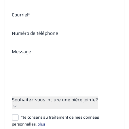
Courriel*
Numéro de téléphone
Message
Souhaitez-vous inclure une pièce jointe?
Joindre des fichiers
*Je consens au traitement de mes données
Rechercher
personnelles.
plus