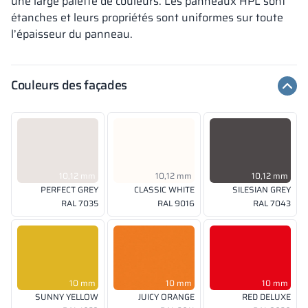
une large palette de couleurs. Les panneaux HPL sont
étanches et leurs propriétés sont uniformes sur toute
l’épaisseur du panneau.
Couleurs des façades
10,12 mm
10,12 mm
10,12 mm
PERFECT GREY
CLASSIC WHITE
SILESIAN GREY
RAL 7035
RAL 9016
RAL 7043
10 mm
10 mm
10 mm
SUNNY YELLOW
JUICY ORANGE
RED DELUXE