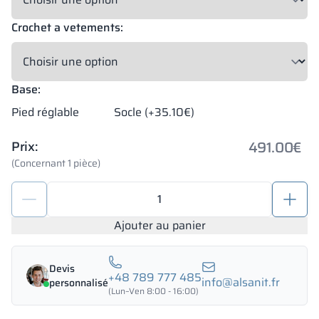
Crochet a vetements:
Base:
Pied réglable
Socle (+35.10€)
491.00
€
Prix:
(Concernant 1 pièce)
quantité
de
Casier
Ajouter au panier
scolaire
en
Devis
métal
+48 789 777 485
info@alsanit.fr
personnalisé
1200/1800
(Lun–Ven 8:00 - 16:00)
-