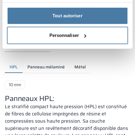
services.
Tout autoriser
Personnaliser
Matériaux et couleurs
HPL
Panneau mélaminé
Métal
10 mm
Panneaux HPL:
Le stratifié compact haute pression (HPL) est constitué
de fibres de cellulose imprégnées de résine et
compressées sous haute pression. Sa couche
supérieure est un revêtement décoratif disponible dans