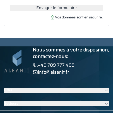
Envoyer le formulaire
Vos données sont en sécurité.
Nous sommes à votre disposition,
contactez-nous:
+48 789 777 485
info@alsanit.fr
Offre
Casiers
Secteurs
Cabines sanitaires
Mobilier contract