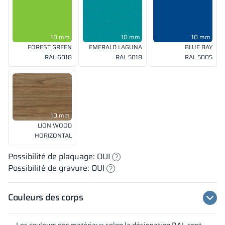
10 mm
10 mm
10 mm
FOREST GREEN
EMERALD LAGUNA
BLUE BAY
RAL 6018
RAL 5018
RAL 5005
10 mm
LION WOOD
HORIZONTAL
Possibilité de plaquage: OUI
Possibilité de gravure: OUI
Couleurs des corps
Les couleurs des matériaux selon la désignation RAL sont