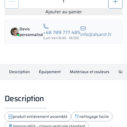
de
Casier
Ajouter au panier
de
sécurité
Devis
et
+48 789 777 485
info@alsanit.fr
personnalisé
de
(Lun–Ven 8:00 - 16:00)
santé
au
travail
-
Description
vêtements
Équipement
Matériaux et couleurs
Gara
1200/1800
-
18341
Description
produit entièrement assemblé
nettoyage facile
Version H&S - cloison verticale standard