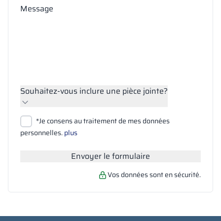
Message
Souhaitez-vous inclure une pièce jointe?
Joindre des fichiers
*Je consens au traitement de mes données
Rechercher
personnelles.
plus
Envoyer le formulaire
Vos données sont en sécurité.