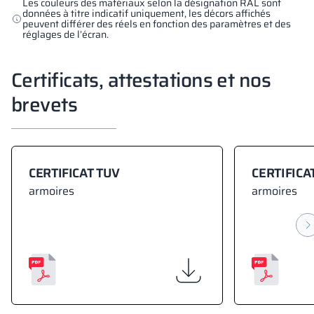
Les couleurs des matériaux selon la désignation RAL sont
données à titre indicatif uniquement, les décors affichés
peuvent différer des réels en fonction des paramètres et des
réglages de l’écran.
Certificats, attestations et nos
brevets
CERTIFICAT TUV
CERTIFICA
armoires
armoires