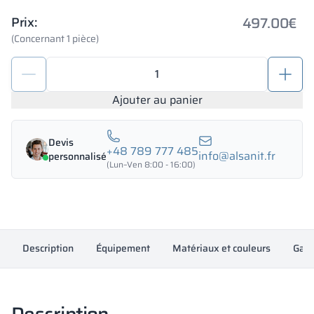
497.00
€
Prix:
(Concernant 1 pièce)
quantité
de
Casier
Ajouter au panier
de
dépôt
Devis
en
+48 789 777 485
info@alsanit.fr
personnalisé
métal
(Lun–Ven 8:00 - 16:00)
1200/1800
-
18434
Description
Équipement
Matériaux et couleurs
Gara
Description