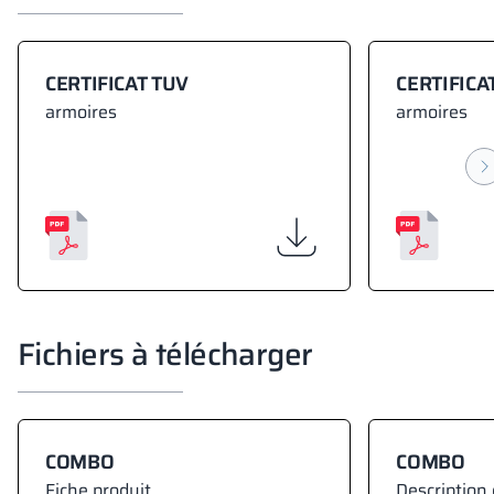
CERTIFICAT TUV
CERTIFICA
armoires
armoires
Fichiers à télécharger
COMBO
COMBO
Fiche produit
Description 