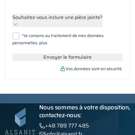
Souhaitez-vous inclure une pièce jointe?
Joindre des fichiers
*Je consens au traitement de mes données
Rechercher
personnelles.
plus
Envoyer le formulaire
Vos données sont en sécurité.
Nous sommes à votre disposition,
contactez-nous:
+48 789 777 485
info@alsanit.fr