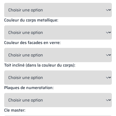
Couleur du corps metallique:
18 mm
18 mm
18 mm
OKAPI NUT
PORTLAND ASH
RETRO OAK
Couleur des facades en verre:
18 mm
BELLATO
Toit incliné (dans la couleur du corps):
Possibilité de plaquage: OUI
Possibilité de gravure: NON
Plaques de numerotation:
Les couleurs des matériaux selon la désignation RAL sont
données à titre indicatif uniquement, les décors affichés peuvent
différer des réels en fonction des paramètres et des réglages de
l’écran.
Cle master: