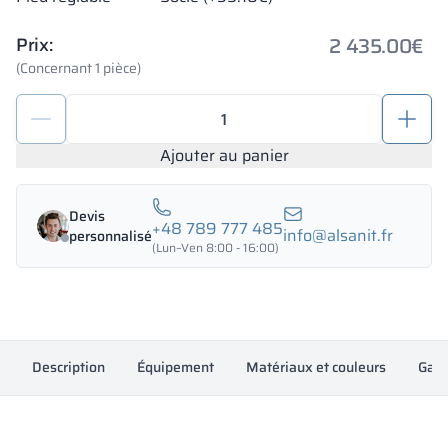
2 435.00
€
Prix:
(Concernant 1 pièce)
quantité
de
Armoires
Ajouter au panier
métalliques
avec
Devis
verre
+48 789 777 485
info@alsanit.fr
personnalisé
1200/1800
(Lun–Ven 8:00 - 16:00)
-
18342
Description
Équipement
Matériaux et couleurs
Gara