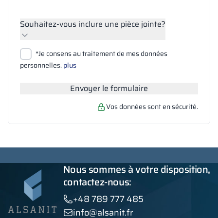
Souhaitez-vous inclure une pièce jointe?
Joindre des fichiers
*Je consens au traitement de mes données
Rechercher
personnelles.
plus
Envoyer le formulaire
Vos données sont en sécurité.
Nous sommes à votre disposition,
contactez-nous:
+48 789 777 485
info@alsanit.fr