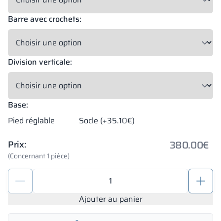
Barre avec crochets:
Division verticale:
Base:
Pied réglable
Socle (+35.10€)
380.00
€
Prix:
(Concernant 1 pièce)
quantité
de
Armoires
Ajouter au panier
métalliques