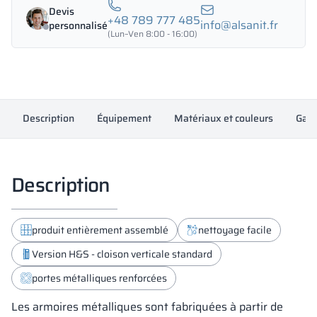
1200/1800
Devis
-
+48 789 777 485
info@alsanit.fr
personnalisé
18431
(Lun–Ven 8:00 - 16:00)
Description
Équipement
Matériaux et couleurs
Gara
Description
produit entièrement assemblé
nettoyage facile
Version H&S - cloison verticale standard
portes métalliques renforcées
Les armoires métalliques sont fabriquées à partir de