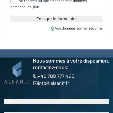
Joindre des fichiers
*Je consens au traitement de mes données
Rechercher
personnelles.
plus
Envoyer le formulaire
Vos données sont en sécurité.
Nous sommes à votre disposition,
contactez-nous:
+48 789 777 485
info@alsanit.fr
Offre
Casiers