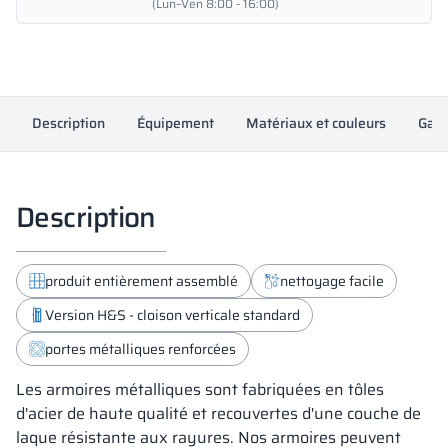
en
(Lun–Ven 8:00 - 16:00)
métal
900/1800
-
18332
Description
Équipement
Matériaux et couleurs
Gara
Description
produit entièrement assemblé
nettoyage facile
Version H&S - cloison verticale standard
portes métalliques renforcées
Les armoires métalliques sont fabriquées en tôles
d'acier de haute qualité et recouvertes d'une couche de
laque résistante aux rayures. Nos armoires peuvent