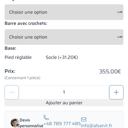
Barre avec crochets:
Base:
Pied réglable
Socle (+31.20€)
355.00
€
Prix:
(Concernant 1 pièce)
quantité
de
Armoire
Ajouter au panier
vestiaire
et
Devis
penderie
+48 789 777 485
info@alsanit.fr
personnalisé