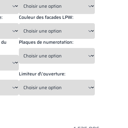
es
es
e:
Couleur des facades LPW:
6,10,12 mm
6,10,12 mm
6,10,12 mm
6,10,12 mm
r du
Plaques de numerotation:
PURE WHITE
PURE WHITE
CLASSIC BEIGE
COAL GREY
DARK GREY
SILESIAN GREY
18,28 mm
18 mm
18 mm
18,28 mm
RAL 9010
RAL 9010
RAL 7016
RAL 1015
RAL 7037
RAL 7043
PURE WHITE
CLASSIC BEIGE
DARK GREY
SILESIAN GREY
RAL 9010
RAL 1015
RAL 7037
RAL 7043
Limiteur d\'ouverture:
6,10,12 mm
6,10,12 mm
6,10,12 mm
6,10,12 mm
NNY YELLOW
DEEP ORANGE
RED DELUXE
FOREST GREEN
18 mm
18 mm
18 mm
18 mm
RAL 1023
RAL 2000
RAL 3020
RAL 6018
NNY YELLOW
DEEP ORANGE
RED DELUXE
FOREST GREEN
RAL 1023
RAL 2000
RAL 3020
RAL 6018