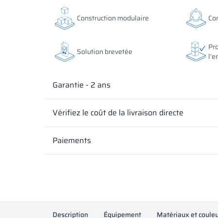
Les couleurs des matériaux selon la désignation RAL s
Les couleurs des matériaux selon la désignation RAL s
uniquement, les décors affichés peuvent différer des 
uniquement, les décors affichés peuvent différer des 
Construction modulaire
Co
Les couleurs des matériaux selon la désignation RAL s
réglages de l’écran.
réglages de l’écran.
uniquement, les décors affichés peuvent différer des 
réglages de l’écran.
Pro
Solution brevetée
l’e
Garantie - 2 ans
Vérifiez le coût de la livraison directe
Paiements
Description
Équipement
Matériaux et coule