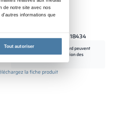
on de notre site avec nos
 d'autres informations que
ulaire avec LPW 1200/1800 - 18434
0 mm
Tout autoriser
Les dimensions standard peuvent
mm
être modifiées en fonction des
besoins du client
éléchargez la fiche produit