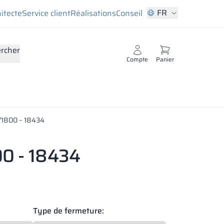
FR
hitecte
Service client
Réalisations
Conseil
rcher
Compte
Panier
/1800 – 18434
00 - 18434
 de bois liés par des agents liants. Sa surface est
 cabines, nous utilisons du verre feuilleté. Chaque panneau
ges mécaniques et aux rayures. De plus, l’utilisation de ce
istants à l’humidité, mais leurs bords doivent être
ieur du casier.
Type de fermeture: