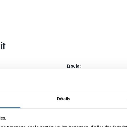
it
Devis:
Demandez une offre à un con
la livraison et l'installation.
Devis
Détails
+48 789 
personnalisé
(Lun–Ven 8:00
ies.
En
e personnaliser le contenu et les annonces, d'offrir des fonctio