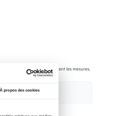
seiller. Nous assurons également les mesures,
À propos des cookies
777 485
info@alsanit.fr
 - 16:00)
voyer une demande
nnalités relatives aux médias