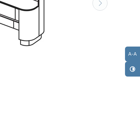
A
-
A