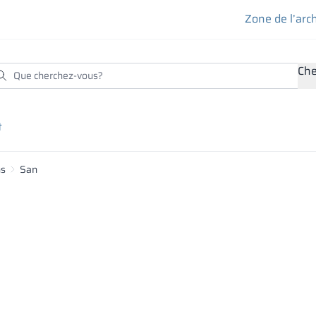
Zone de l’arc
Che
t
ns
San