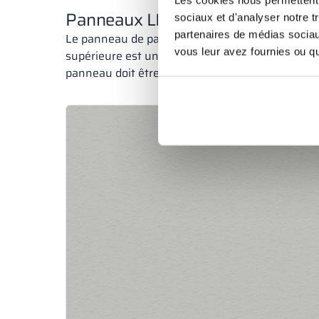
Panneaux LPW :
sociaux et d'analyser notre t
partenaires de médias sociaux
Le panneau de particules stratifié LPW est com
vous leur avez fournies ou qu'
supérieure est un revêtement décoratif en mélam
panneau doit être protégé par des profilés ou un