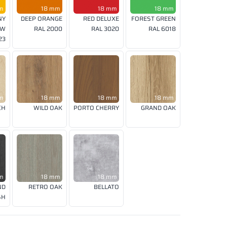
m
18 mm
18 mm
18 mm
NY
DEEP ORANGE
RED DELUXE
FOREST GREEN
OW
RAL 2000
RAL 3020
RAL 6018
23
m
18 mm
18 mm
18 mm
CH
WILD OAK
PORTO CHERRY
GRAND OAK
m
18 mm
18 mm
ND
RETRO OAK
BELLATO
SH