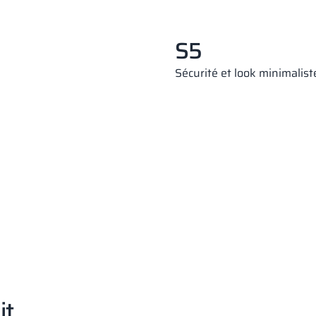
S5
Sécurité et look minimalis
it