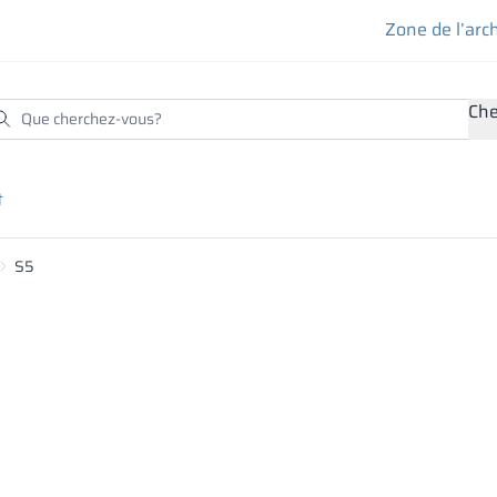
Zone de l’arc
Che
t
S5