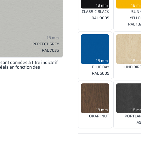
18 mm
18 m
CLASSIC BLACK
SUN
RAL 9005
YELL
RAL 10
18 mm
PERFECT GREY
RAL 7035
18 mm
18 m
ont données à titre indicatif
réels en fonction des
BLUE BAY
LUND BIR
RAL 5005
18 mm
18 m
OKAPI NUT
PORTLA
A