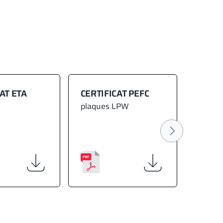
AT ETA
CERTIFICAT PEFC
ATTES
plaques LPW
D’HYG
plaqu