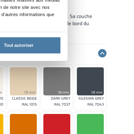
on de notre site avec nos
 d'autres informations que
ression avec des agents liants. Sa couche
nt résistants à l’humidité et le bord du
Tout autoriser
m
18 mm
18 mm
18 mm
TE
CLASSIC BEIGE
DARK GREY
SILESIAN GREY
10
RAL 1015
RAL 7037
RAL 7043