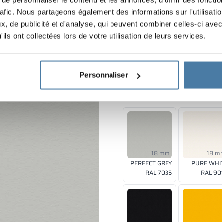
rafic. Nous partageons également des informations sur l'utilisati
, de publicité et d'analyse, qui peuvent combiner celles-ci avec
posé de copeaux de bois compressés à haute température et p
ils ont collectées lors de votre utilisation de leurs services.
ine dans une riche palette de couleurs. Les panneaux LPW so
 placage.
Personnaliser
Couleurs de panneau
18 mm
18 m
PERFECT GREY
PURE WHI
RAL 7035
RAL 90