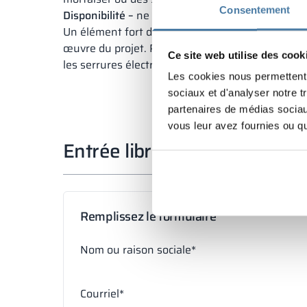
Consentement
Disponibilité –
ne perdez pas de temps à attendr
Un élément fort de notre offre est la disponibil
œuvre du projet. Pour les projets de serrures à 
Ce site web utilise des cook
les serrures électroniques, veuillez nous contact
Les cookies nous permettent d
sociaux et d'analyser notre t
partenaires de médias sociaux
vous leur avez fournies ou qu'
Entrée libre (devis personnal
Remplissez le formulaire
Nom ou raison sociale*
Courriel*