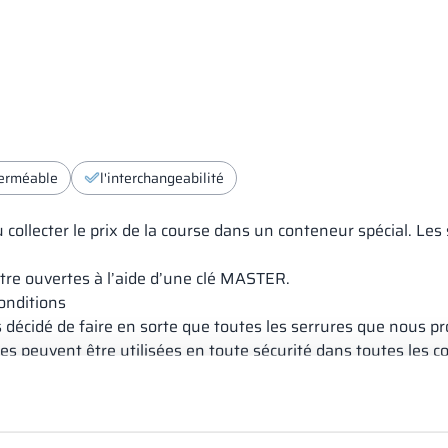
erméable
l'interchangeabilité
 collecter le prix de la course dans un conteneur spécial. Les
être ouvertes à l’aide d’une clé MASTER.
conditions
 décidé de faire en sorte que toutes les serrures que nous p
s peuvent être utilisées en toute sécurité dans toutes les co
les portes
vent être interchangés à tout moment, en passant d’un modè
’il soit nécessaire de remplacer la porte à grands frais. Si v
ous supplémentaires seront nécessaires.