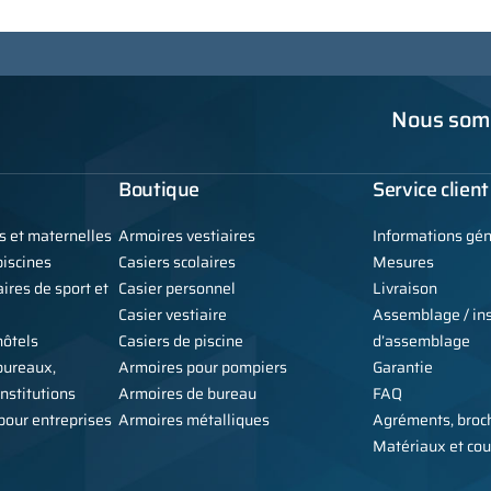
Nous somm
Boutique
Service client
s et maternelles
Armoires vestiaires
Informations gé
iscines
Casiers scolaires
Mesures
ires de sport et
Casier personnel
Livraison
Casier vestiaire
Assemblage / ins
hôtels
Casiers de piscine
d’assemblage
bureaux,
Armoires pour pompiers
Garantie
institutions
Armoires de bureau
FAQ
 pour entreprises
Armoires métalliques
Agréments, broch
Matériaux et cou