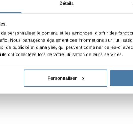
Détails
e
ité des serrures sur les magasins ALSANIT, ce qui réduit cons
mortaise ou à combinaison de plus de 200 casiers, veuillez nou
ies.
er pour connaître la disponibilité pour les projets de plus de 
e personnaliser le contenu et les annonces, d'offrir des fonctio
rafic. Nous partageons également des informations sur l'utilisati
, de publicité et d'analyse, qui peuvent combiner celles-ci avec
ils ont collectées lors de votre utilisation de leurs services.
isé)
Personnaliser