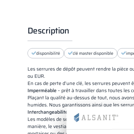
Description
disponibilité
clé master disponible
imp
Les serrures de dépôt peuvent rendre la pièce ou
ou EUR.
En cas de perte d’une clé, les serrures peuvent 
Imperméable
– prêt à travailler dans toutes les 
Plaçant la qualité au-dessus de tout, nous avons
humides. Nous garantissons ainsi que les serrure
Interchangeabilité
– remplacez les serrures, pas 
Les modèles de serrures que nous proposons peu
manière, le vestiaire peut être modernisé sans qu
mortaiser ou des serrures électroniques, des tr