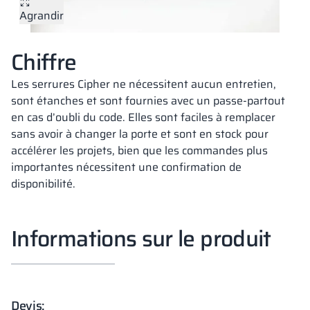
Agrandir
Vela
Cloisons
Altus
Vestiare en for
Offre complète
Attestations, b
Carte des réalis
armoires métall
Chiffre
Lamelles
Services
Matériaux et co
Galerie de réali
Bancs et vestiai
Les serrures Cipher ne nécessitent aucun entretien,
sont étanches et sont fournies avec un passe-partout
en cas d’oubli du code. Elles sont faciles à remplacer
Serrures pour a
sans avoir à changer la porte et sont en stock pour
accélérer les projets, bien que les commandes plus
importantes nécessitent une confirmation de
disponibilité.
Informations sur le produit
Devis: