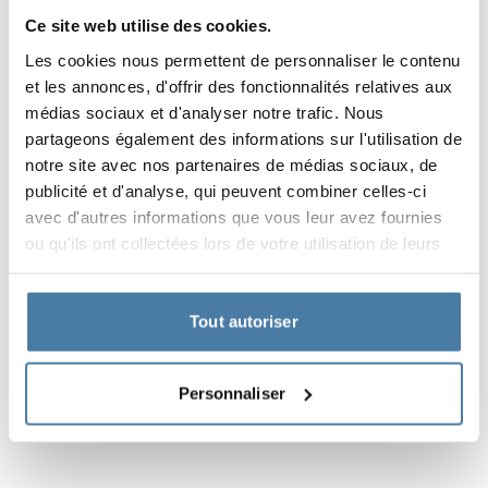
être interchangés à tout moment, en passant d’un
Ce site web utilise des cookies.
modèle inférieur à un modèle supérieur. De cette
manière, le vestiaire peut être modernisé sans qu’il soit
Les cookies nous permettent de personnaliser le contenu
nécessaire de remplacer la porte à grands frais. Si vous
et les annonces, d'offrir des fonctionnalités relatives aux
remplacez les serrures par des serrures à mortaiser ou
médias sociaux et d'analyser notre trafic. Nous
des serrures électroniques, des trous supplémentaires
partageons également des informations sur l'utilisation de
seront nécessaires.
notre site avec nos partenaires de médias sociaux, de
Disponibilité –
ne perdez pas de temps à attendre
publicité et d'analyse, qui peuvent combiner celles-ci
Un élément fort de notre offre est la disponibilité des
avec d'autres informations que vous leur avez fournies
serrures sur les magasins ALSANIT, ce qui réduit
ou qu'ils ont collectées lors de votre utilisation de leurs
considérablement le temps nécessaire à la mise en
services.
œuvre du projet. Pour les projets de serrures à mortaise
ou à combinaison de plus de 200 casiers, veuillez nous
Tout autoriser
contacter pour confirmer la disponibilité. Pour les
serrures électroniques, veuillez nous contacter pour
Personnaliser
connaître la disponibilité pour les projets de plus de 500
casiers.