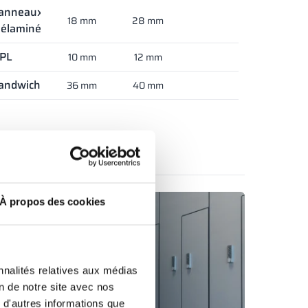
anneaux
18 mm
28 mm
élaminés
PL
10 mm
12 mm
andwich
36 mm
40 mm
oir le produit
À propos des cookies
nnalités relatives aux médias
on de notre site avec nos
 d'autres informations que