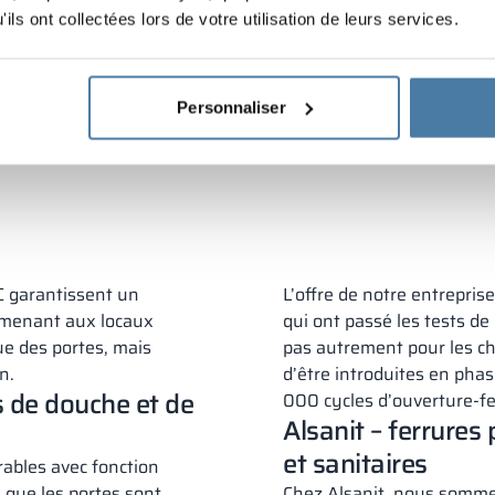
ils ont collectées lors de votre utilisation de leurs services.
ne
PRODUCTB
Personnaliser
Lun–Ven 8:00 – 16:00)
Télécharger le catalogue
C garantissent un
L’offre de notre entrepri
s menant aux locaux
qui ont passé les tests de 
ue des portes, mais
pas autrement pour les c
n.
d’être introduites en pha
s de douche et de
000 cycles d’ouverture-f
Alsanit – ferrures
et sanitaires
rables avec fonction
e que les portes sont
Chez Alsanit, nous sommes