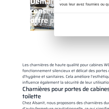
Demandez à votre
vous leur avez fournies ou qu'
conseiller s’il existe u
offre pour vous
Formulaire de contact
+48 789 777 485
(
Les charnières de haute qualité pour cabines W
fonctionnement silencieux et délicat des porte
d’hygiène et sanitaires. Cela améliore l’esthétiq
influence également la sécurité de leur utilisatio
Charnières pour portes de cabine
toilette
Chez Alsanit, nous proposons des charnières du
d’auto-fermeture gravitationnelle, ce qui signifi