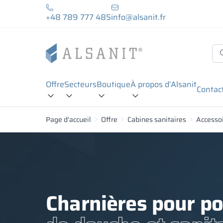
+48 789 777 485
info@alsanit.fr
Offre
Secteurs
Boutique
À propos d’Alsanit
Contac
Page d'accueil
Offre
Cabines sanitaires
Accesso
Charnières pour po