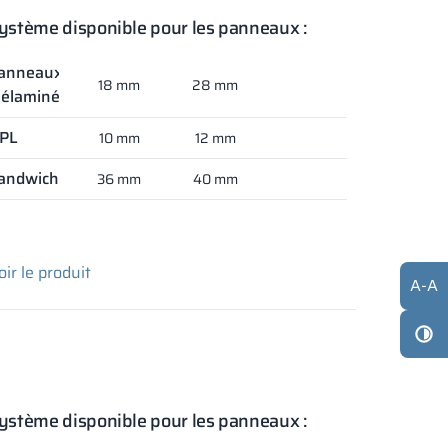
ystème disponible pour les panneaux :
anneaux
18 mm
28 mm
élaminés
PL
10 mm
12 mm
andwich
36 mm
40 mm
oir le produit
A
-
A
ystème disponible pour les panneaux :