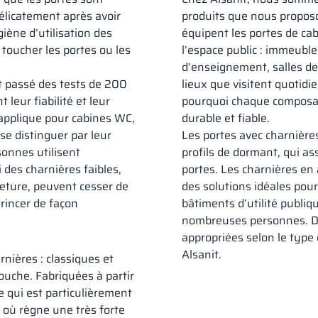
élicatement après avoir
produits que nous propos
giène d’utilisation des
équipent les portes de ca
e toucher les portes ou les
l’espace public : immeuble
d’enseignement, salles de 
nt passé des tests de 200
lieux que visitent quotid
leur fiabilité et leur
pourquoi chaque composant
applique pour cabines WC,
durable et fiable.
se distinguer par leur
Les portes avec charnières
rsonnes utilisent
profils de dormant, qui as
 des charnières faibles,
portes. Les charnières en
eture, peuvent cesser de
des solutions idéales pour
rincer de façon
bâtiments d’utilité publi
nombreuses personnes. De
appropriées selon le type
Alsanit.
nières : classiques et
uche. Fabriquées à partir
e qui est particulièrement
, où règne une très forte