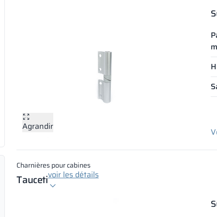
S
P
m
H
S
Agrandir
V
Charnières pour cabines
voir les détails
Tauceti
S