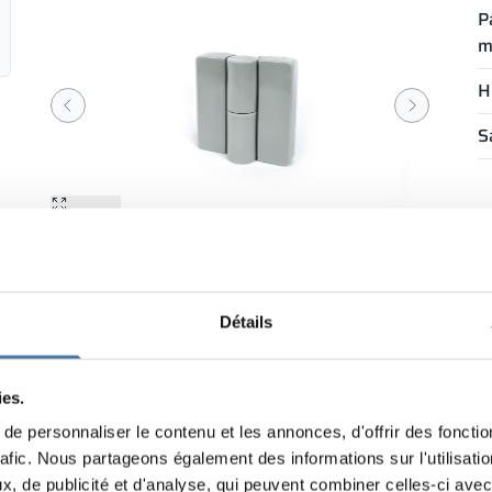
P
m
H
S
Agrandir
Agrandir
1/2
V
Détails
ies.
e personnaliser le contenu et les annonces, d'offrir des fonctio
rafic. Nous partageons également des informations sur l'utilisati
, de publicité et d'analyse, qui peuvent combiner celles-ci avec