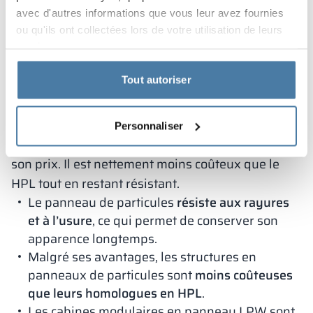
sanitaires
avec d'autres informations que vous leur avez fournies
Une alternative au stratifié pour les pièces sèches
ou qu'ils ont collectées lors de votre utilisation de leurs
est le panneau de particules, aussi appelé
services.
panneau LPW. Sa fabrication utilise également de
Tout autoriser
la résine, mais ses propriétés sont moins
impressionnantes que celles du HPL. Néanmoins,
le panneau de particules est un matériau très
Personnaliser
populaire pour les cloisons légères en raison de
son prix. Il est nettement moins coûteux que le
HPL tout en restant résistant.
Le panneau de particules
résiste aux rayures
et à l’usure
, ce qui permet de conserver son
apparence longtemps.
Malgré ses avantages, les structures en
panneaux de particules sont
moins coûteuses
que leurs homologues en HPL
.
Les cabines modulaires en panneau LPW sont