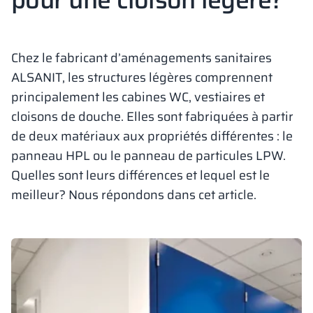
Vela
Cloisons
Altus
Vestiare en for
Offre complète
Attestations, b
Carte des réalis
armoires métall
Chez le fabricant d’aménagements sanitaires
Lamelles
Services
Matériaux et co
Galerie de réali
ALSANIT, les structures légères comprennent
Bancs et vestiai
principalement les cabines WC, vestiaires et
cloisons de douche. Elles sont fabriquées à partir
Serrures pour a
de deux matériaux aux propriétés différentes : le
panneau HPL ou le panneau de particules LPW.
Quelles sont leurs différences et lequel est le
meilleur? Nous répondons dans cet article.