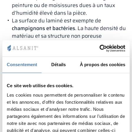
peinture ou de moisissures dues à un taux
d’humidité élevé dans la pièce.
La surface du laminé est exempte de
champignons et bactéries
. La haute densité du
matériau et sa structure non poreuse
empêchent le développement des micro-
organismes. Associée à sa résistance à
l’humidité, cette combinaison en fait un choix
Consentement
Détails
À propos des cookies
idéal pour divers types de piscines (piscines
sportives, parcs aquatiques, hôtels,
sanatoriums, etc.) et autres
lieux exposés à un
Ce site web utilise des cookies.
fort taux d’humidité
.
Applications du panneau de
Les cookies nous permettent de personnaliser le contenu
et les annonces, d'offrir des fonctionnalités relatives aux
particules LPW –
médias sociaux et d'analyser notre trafic. Nous
partageons également des informations sur l'utilisation de
construction de cabines
notre site avec nos partenaires de médias sociaux, de
publicité et d'analyse, qui peuvent combiner celles-ci